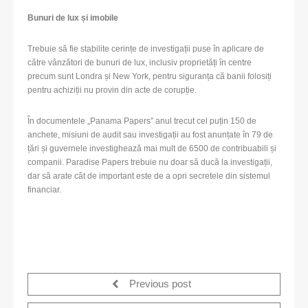
Bunuri de lux și imobile
Trebuie să fie stabilite cerințe de investigații puse în aplicare de
către vânzători de bunuri de lux, inclusiv proprietăți în centre
precum sunt Londra și New York, pentru siguranța că banii folosiți
pentru achiziții nu provin din acte de corupție.
În documentele „Panama Papers” anul trecut cel puțin 150 de
anchete, misiuni de audit sau investigații au fost anunțate în 79 de
țări și guvernele investighează mai mult de 6500 de contribuabili și
companii. Paradise Papers trebuie nu doar să ducă la investigații,
dar să arate cât de important este de a opri secretele din sistemul
financiar.
Previous post