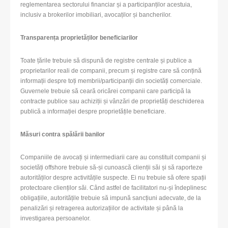
reglementarea sectorului financiar și a participanților acestuia,
inclusiv a brokerilor imobiliari, avocaților și bancherilor.
Transparența proprietăților beneficiarilor
Toate țările trebuie să dispună de registre centrale și publice a
proprietarilor reali de companii, precum și registre care să conțină
informații despre toți membrii/participanții din societăți comerciale.
Guvernele trebuie să ceară oricărei companii care participă la
contracte publice sau achiziții și vânzări de proprietăți deschiderea
publică a informației despre proprietățile beneficiare.
Măsuri contra spălării banilor
Companiile de avocați și intermediarii care au constituit companii și
societăți offshore trebuie să-și cunoască clienții săi și să raporteze
autorităților despre activitățile suspecte. Ei nu trebuie să ofere spații
protectoare clienților săi. Când astfel de facilitatori nu-și îndeplinesc
obligațiile, autoritățile trebuie să impună sancțiuni adecvate, de la
penalizări și retragerea autorizațiilor de activitate și până la
investigarea persoanelor.