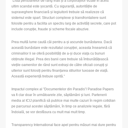
“Lista persoanelor de rang înalt și a corporațiilor vizate în acest
ultim scandal este șocantă. Cu siguranță, autoritățile de
supraveghere financiară și legiuitorii trebuie să realizeze că
sistemul este spart. Structuri complexe și transfrontaliere sunt
folosite pentru a facilita un spectru larg de activități secrete, care pot
include corupție, fraude și scheme fiscale abuzive.
Prea multă lume caută căi pentru a-și ascunde bunăstarea. Dacă
această bunăstare este rezultatul corupției, aceasta înseamnă că
criminalilor li se oferă posibilități de a-și duce viața cu bunuri
obținute illegal. Prea des banii care trebuie să îmbunătățească
viețile oamenilor de rând sunt extrași de către oficiali corupți și
ulterior sunt folosiți pentru finanțarea stilurilor luxoase de viață.
Această experiență trebuie oprită.”
Impactul complex al ”Documentelor din Paradis”/ Paradise Papers
va fi clar doar în următoarele zile, săptămâni și luni. Partenerii
media al ICIJ planifică să publice mai multe cazuri în regim cotidian
pe parcursul acestei săptămâni, în timp ce analizele legale, fără
îndoială, se vor desfăsura cu mult mai mult timp.
Transparency International face apel pentru măsuri mai dure pentru