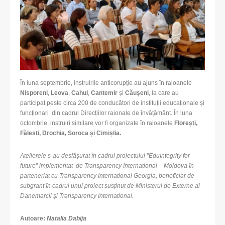
În luna septembrie, instruirile anticorupție au ajuns în raioanele
Nisporeni
,
Leova
,
Cahul
,
Cantemir
și
Căușeni
, la care au
participat peste circa 200 de conducători de instituții educaționale și
funcționari din cadrul Direcțiilor raionale de învățământ. În luna
octombrie, instruiri similare vor fi organizate în raioanele
Florești,
Fălești, Drochia, Soroca și Cimișlia.
Atelierele s-au desfășurat în cadrul proiectului ”EduIntegrity for
future” implementat de Transparency International – Moldova în
parteneriat cu Transparency International Georgia, beneficiar de
subgrant în cadrul unui proiect susținut de Ministerul de Externe al
Danemarcii și Transparency International.
Autoare:
Natalia Dabija