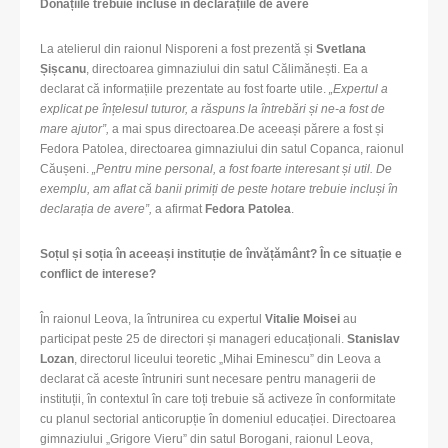
Donațiile trebuie incluse în declarațiile de avere
La atelierul din raionul Nisporeni a fost prezentă și
Svetlana
Șișcanu
, directoarea gimnaziului din satul Călimănești. Ea a
declarat că informațiile prezentate au fost foarte utile.
„Expertul a
explicat pe înțelesul tuturor, a răspuns la întrebări și ne-a fost de
mare ajutor”,
a mai spus directoarea.De aceeași părere a fost și
Fedora Patolea, directoarea gimnaziului din satul Copanca, raionul
Căușeni.
„Pentru mine personal, a fost foarte interesant și util. De
exemplu, am aflat că banii primiți de peste hotare trebuie incluși în
declarația de avere”,
a afirmat
Fedora Patolea
.
Soțul și soția în aceeași instituție de învățământ? În ce situație e
conflict de interese?
În raionul Leova, la întrunirea cu expertul
Vitalie Moisei
au
participat peste 25 de directori și manageri educaționali.
Stanislav
Lozan
, directorul liceului teoretic „Mihai Eminescu” din Leova a
declarat că aceste întruniri sunt necesare pentru managerii de
instituții, în contextul în care toți trebuie să activeze în conformitate
cu planul sectorial anticorupție în domeniul educației. Directoarea
gimnaziului „Grigore Vieru” din satul Borogani, raionul Leova,