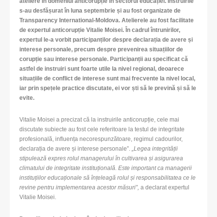
ateliere în domeniul anticorupție în sectorul educației. Instruirile
s-au desfășurat în luna septembrie și au fost organizate de
Transparency International-Moldova. Atelierele au fost facilitate
de expertul anticorupție Vitalie Moisei. În cadrul întrunirilor,
expertul le-a vorbit participanților despre declarația de avere și
interese personale, precum despre prevenirea situațiilor de
corupție sau interese personale. Participanții au specificat că
astfel de instruiri sunt foarte utile la nivel regional, deoarece
situațiile de conflict de interese sunt mai frecvente la nivel local,
iar prin spețele practice discutate, ei vor ști să le prevină și să le
evite.
Vitalie Moisei a precizat că la instruirile anticorupție, cele mai
discutate subiecte au fost cele referitoare la testul de integritate
profesională, influența necorespunzătoare, regimul cadourilor,
declarația de avere și interese personale”.
„Legea integrității
stipulează expres rolul managerului în cultivarea și asigurarea
climatului de integritate instituțională. Este important ca managerii
instituțiilor educaționale să înțeleagă rolul și responsabilitatea ce le
revine pentru implementarea acestor măsuri”,
a declarat expertul
Vitalie Moisei.