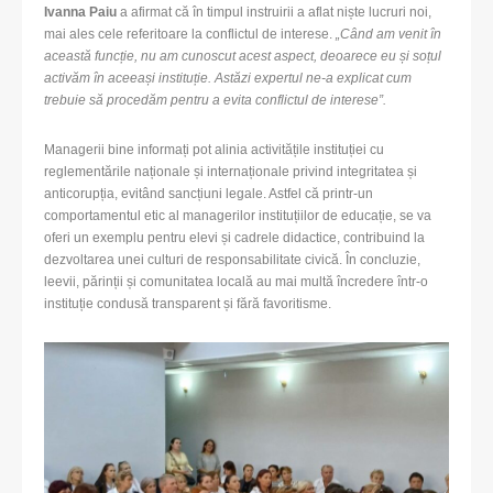
Ivanna Paiu
a afirmat că în timpul instruirii a aflat niște lucruri noi,
mai ales cele referitoare la conflictul de interese.
„Când am venit în
această funcție, nu am cunoscut acest aspect, deoarece eu și soțul
activăm în aceeași instituție. Astăzi expertul ne-a explicat cum
trebuie să procedăm pentru a evita conflictul de interese”.
Managerii bine informați pot alinia activitățile instituției cu
reglementările naționale și internaționale privind integritatea și
anticorupția, evitând sancțiuni legale. Astfel că printr-un
comportamentul etic al managerilor instituțiilor de educație, se va
oferi un exemplu pentru elevi și cadrele didactice, contribuind la
dezvoltarea unei culturi de responsabilitate civică. În concluzie,
leevii, părinții și comunitatea locală au mai multă încredere într-o
instituție condusă transparent și fără favoritisme.