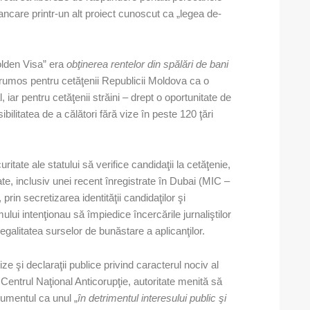
ancare printr-un alt proiect cunoscut ca „legea de-
olden Visa” era
obţinerea rentelor din spălări de bani
 frumos pentru cetăţenii Republicii Moldova ca o
, iar pentru cetăţenii străini – drept o oportunitate de
ibilitatea de a călători fără vize în peste 120 ţări
ritate ale statului să verifice candidaţii la cetăţenie,
ate, inclusiv unei recent înregistrate în Dubai (MIC –
n secretizarea identităţii candidaţilor şi
ului intenţionau să împiedice încercările jurnaliştilor
 legalitatea surselor de bunăstare a aplicanţilor.
e şi declaraţii publice privind caracterul nociv al
. Centrul Naţional Anticorupţie, autoritate menită să
cumentul ca unul „
în detrimentul interesului public şi