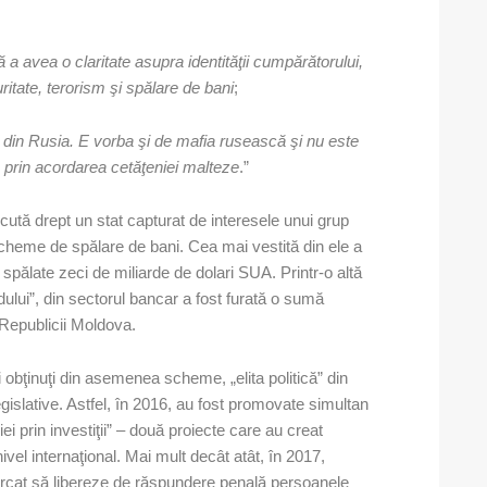
 a avea o claritate asupra identităţii cumpărătorului,
ritate, terorism şi spălare de bani
;
ca din Rusia. E vorba şi de mafia rusească şi nu este
a prin acordarea cetăţeniei malteze
.”
tă drept un stat capturat de interesele unui grup
 scheme de spălare de bani. Cea mai vestită din ele a
 spălate zeci de miliarde de dolari SUA. Printr-o altă
rdului”, din sectorul bancar a fost furată o sumă
 Republicii Moldova.
 obţinuţi din asemenea scheme, „elita politică” din
 legislative. Astfel, în 2016, au fost promovate simultan
iei prin investiţii” – două proiecte care au creat
nivel internaţional. Mai mult decât atât, în 2017,
ercat să libereze de răspundere penală persoanele