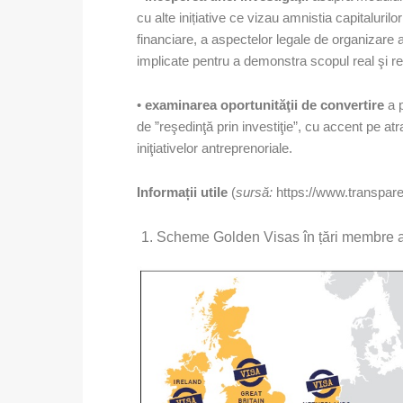
cu alte inițiative ce vizau amnistia capitaluril
financiare, a aspectelor legale de organizare a 
implicate pentru a demonstra scopul real şi rea
•
examinarea oportunităţii de convertire
a 
de ”reşedinţă prin investiţie”, cu accent pe atra
iniţiativelor antreprenoriale.
Informații utile
(
sursă:
https://www.transpare
Scheme Golden Visas în țări membre 