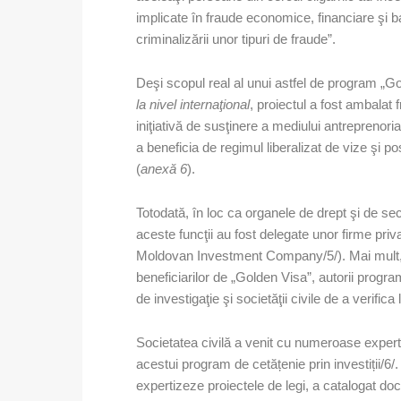
implicate în fraude economice, financiare şi b
criminalizării unor tipuri de fraude”.
Deşi scopul real al unui astfel de program „G
la nivel internaţional
, proiectul a fost ambalat
iniţiativă de susţinere a mediului antreprenorial
a beneficia de regimul liberalizat de vize şi pos
(
anexă 6
).
Totodată, în loc ca organele de drept şi de secu
aceste funcţii au fost delegate unor firme priv
Moldovan Investment Company/5/). Mai mult, pri
beneficiarilor de „Golden Visa”, autorii program
de investigaţie şi societăţii civile de a verifica
Societatea civilă a venit cu numeroase expertiz
acestui program de cetățenie prin investiții/6/
expertizeze proiectele de legi, a catalogat do