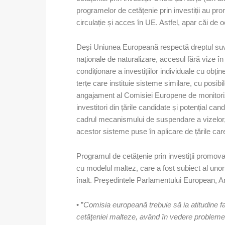
programelor de cetățenie prin investiții au p
circulație și acces în UE. Astfel, apar căi de 
Deși Uniunea Europeană respectă dreptul suver
naționale de naturalizare, accesul fără vize î
condiționare a investițiilor individuale cu obți
terțe care instituie sisteme similare, cu posibi
angajament al Comisiei Europene de monitoriz
investitori din țările candidate și potențial ca
cadrul mecanismului de suspendare a vizelor
acestor sisteme puse în aplicare de țările car
Programul de cetățenie prin investiții promova
cu modelul maltez, care a fost subiect al unor c
înalt. Preşedintele Parlamentului European, An
• ”
Comisia europeană trebuie să ia atitudine 
cetăţeniei malteze, având în vedere problemel