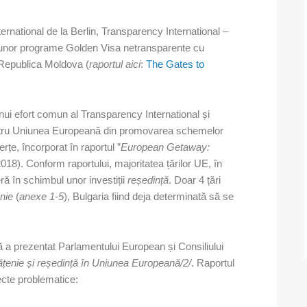
ernational de la Berlin, Transparency International –
le unor programe Golden Visa netransparente cu
in Republica Moldova (
raportul aici
:
The Gates to
nui efort comun al Transparency International și
pentru Uniunea Europeană din promovarea schemelor
erțe, încorporat în raportul ”
European Getaway:
018). Conform raportului, majoritatea țărilor UE, în
ă în schimbul unor investiții
reședință
. Doar 4 țări
nie
(
anexe 1-5
), Bulgaria fiind deja determinată să se
ă a prezentat Parlamentului European și Consiliului
țenie și reședință în Uniunea Europeană/2/
. Raportul
cte problematice: