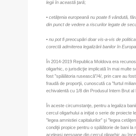
legii în această ţară
;
•
cetăţenia europeană nu poate fi vândută, fără
din punct de vedere a riscurilor legate de secu
•
nu pot fi preocupări doar vis-a-vis de politi
corectă admiterea legalizării banilor în Europ
În 2014-2019 Republica Moldova era recunoscu
oligarhic, o jurisdicţie implicată în mai multe
fost ”spălătoria rusească”/4/, prin care au fost
fraudă de proporţii, cunoscută ca ”furtul milia
echivalentă cu 1/8 din Produsul Intern Brut al
În aceste circumstanţe, pentru a legaliza banii
cercul oligarhului a iniţiat o serie de proiecte
”legea amnistiei capitalurilor” şi ”legea cetăţen
condiţii propice pentru o spălătorie de bani la 
aceleaşi persoane din cercul oligarhic au înc