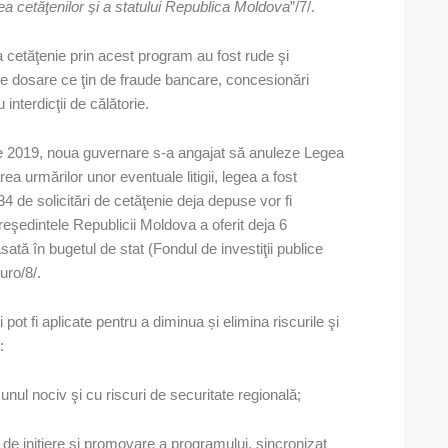
tea cetăţenilor şi a statului Republica Moldova
”/7/.
 la cetăţenie prin acest program au fost rude şi
ie de dosare ce ţin de fraude bancare, concesionări
interdicţii de călătorie.
ie 2019, noua guvernare s-a angajat să anuleze Legea
icarea urmărilor unor eventuale litigii, legea a fost
4 de solicitări de cetăţenie deja depuse vor fi
Preşedintele Republicii Moldova a oferit deja 6
sată în bugetul de stat (Fondul de investiţii publice
uro/8/.
t fi aplicate pentru a diminua și elimina riscurile şi
:
d unul nociv şi cu riscuri de securitate regională;
de iniţiere şi promovare a programului, sincronizat