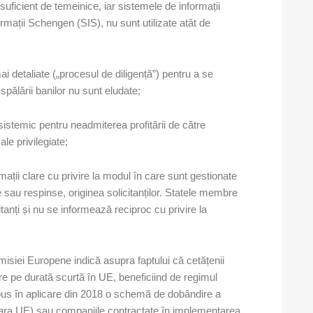
nt suficient de temeinice, iar sistemele de informații
rmații Schengen (SIS), nu sunt utilizate atât de
ai detaliate („procesul de diligență”) pentru a se
pălării banilor nu sunt eludate;
sistemic pentru neadmiterea profitării de către
le privilegiate;
rmații clare cu privire la modul în care sunt gestionate
 sau respinse, originea solicitanților. Statele membre
itanți și nu se informează reciproc cu privire la
isiei Europene indică asupra faptului că cetățenii
re pe durată scurtă în UE, beneficiind de regimul
au pus în aplicare din 2018 o schemă de dobândire a
in afara UE) sau companiile contractate în implementarea