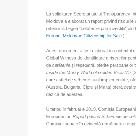
La solicitarea Secretariatului Transparency Int
Moldova a elaborat un raport privind riscuri
referire la Legea ”cetățeniei prin investiții” d
Europe: Moldovan Citizenship for Sale
).
Acest document a fost elaborat în contextul u
Global Witness de identificare a riscurilor 
de
cetățenie
și
reședință
, oferite persoanelor t
Inside the Murky World of Golden Visas”/1/
(2
care astfel de scheme sunt implementate, ofer
(Austria, Bulgaria, Cipru și Malta) oferă
cetățe
dezică de acestea.
Ulterior, în februarie 2019, Comisia European
European un
Raport privind Schemele de cetă
Comisiei scoate în evidență următoarele aspe