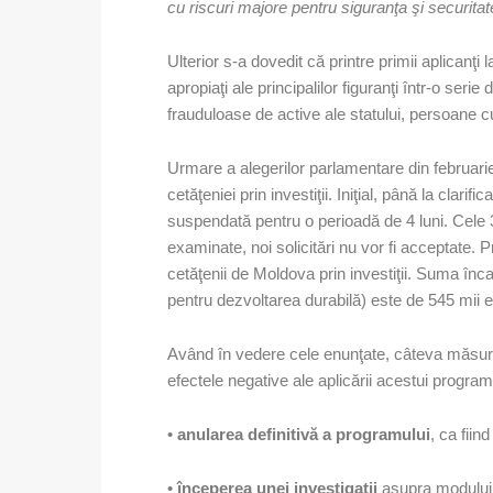
cu riscuri majore pentru siguranţa şi securita
Ulterior s-a dovedit că printre primii aplicanţi
apropiaţi ale principalilor figuranţi într-o ser
frauduloase de active ale statului, persoane cu 
Urmare a alegerilor parlamentare din februar
cetăţeniei prin investiţii. Iniţial, până la clarif
suspendată pentru o perioadă de 4 luni. Cele 3
examinate, noi solicitări nu vor fi acceptate. 
cetăţenii de Moldova prin investiţii. Suma înca
pentru dezvoltarea durabilă) este de 545 mii e
Având în vedere cele enunţate, câteva măsuri po
efectele negative ale aplicării acestui program
•
anularea definitivă a programului
, ca fiin
•
începerea unei investigaţii
asupra modului 