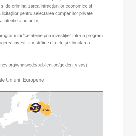
or și de-criminalizarea infracțiunilor economice și
licitaţiilor pentru selectarea companiilor private
 intenţie a autorilor;
programului ”cetăţenie prin investiţie” într-un program
gerea investițiilor străine directe şi stimularea
ncy.org/whatwedo/publication/golden_visas)
ale Uniunii Europene