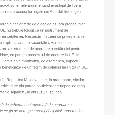
romovat schemele argumentând avantajul de liberă
ocolire a procedurilor legale din Acordul Schengen.
an al țărilor terțe de a decide asupra procedurilor
n UE nu trebuie folosit ca un instrument de
nerea cetățeniei. Respectiv, în ceea ce privește țările
le implicații asupra securității UE, reiese un
are a sistemelor de acordare a cetățeniei pentru
ndidate, ca parte a procesului de aderare la UE. În
, Comisia va monitoriza, de asemenea, impactul
e beneficiază de un regim de călătorii fără viză în UE.
t în Republica Moldova este, în mare parte, similar
ritici dure din partea politicienilor europeni de rang
tonio Tajani/3/ , în anul 2017, spunea:
faţă de schema controversată de acordare a
e ce ţin de nerespectarea principiului supremaţiei