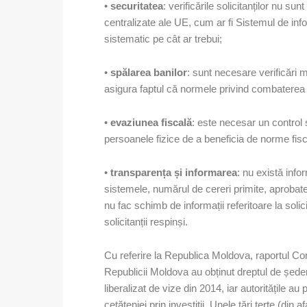
•
securitatea
: verificările solicitanților nu su
centralizate ale UE, cum ar fi Sistemul de info
sistematic pe cât ar trebui;
•
spălarea banilor
: sunt necesare verificări m
asigura faptul că normele privind combaterea s
•
evaziunea fiscală
: este necesar un control 
persoanele fizice de a beneficia de norme fisca
•
transparența și informarea
: nu există info
sistemele, numărul de cereri primite, aprobate
nu fac schimb de informații referitoare la solic
solicitanții respinși.
Cu referire la Republica Moldova, raportul Com
Republicii Moldova au obținut dreptul de șede
liberalizat de vize din 2014, iar autoritățile 
cetățeniei prin investiții. Unele țări terțe (d