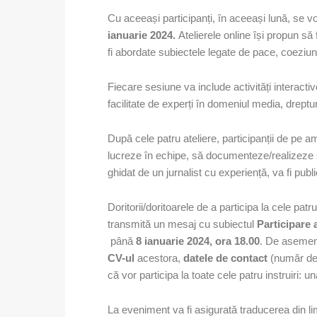
Cu aceeași participanți, în aceeași lună, se 
ianuarie 2024.
Atelierele online își propun să
fi abordate subiectele legate de pace, coeziune
Fiecare sesiune va include activități interactive,
facilitate de experți în domeniul media, dreptur
După cele patru ateliere, participanții de pe a
lucreze în echipe, să documenteze/realizeze și 
ghidat de un jurnalist cu experiență, va fi publ
Doritorii/doritoarele de a participa la cele patr
transmită un mesaj cu subiectul
Participare 
până
8 ianuarie 2024, ora 18.00
. De asemene
CV-ul
acestora,
datele de contact
(număr de 
că vor participa la toate cele patru instruiri: u
La eveniment va fi asigurată traducerea din l