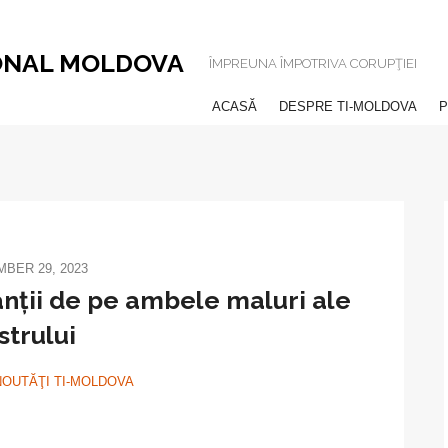
ONAL MOLDOVA
ÎMPREUNA ÎMPOTRIVA CORUPŢIEI
ACASĂ
DESPRE TI-MOLDOVA
P
BER 29, 2023
anții de pe ambele maluri ale
strului
NOUTĂŢI TI-MOLDOVA