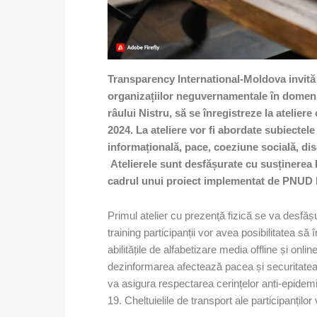
Transparency International-Moldova invită jur
organizațiilor neguvernamentale în domeni
râului Nistru,
să se înregistreze la ateliere
2024. La ateliere vor fi abordate subiectel
informațională, pace, coeziune socială, dis
Atelierele sunt desfășurate cu susținerea
cadrul unui proiect implementat de PNUD
Primul atelier cu prezență fizică se va desfă
training participanții vor avea posibilitatea să 
abilitățile de alfabetizare media offline și on
dezinformarea afectează pacea și securitatea,
va asigura respectarea cerințelor anti-epidemi
19. Cheltuielile de transport ale participanților 