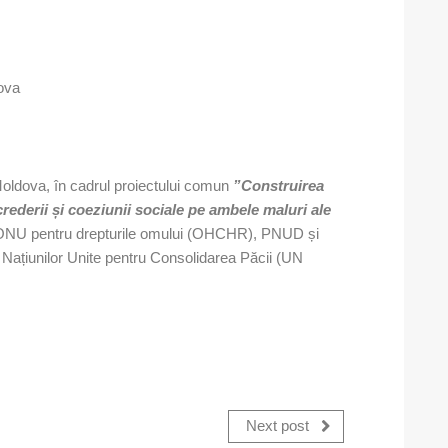
dova
-Moldova, în cadrul proiectului comun
”Construirea
crederii și coeziunii sociale pe ambele maluri ale
l ONU pentru drepturile omului (OHCHR), PNUD și
 Națiunilor Unite pentru Consolidarea Păcii (UN
Next post