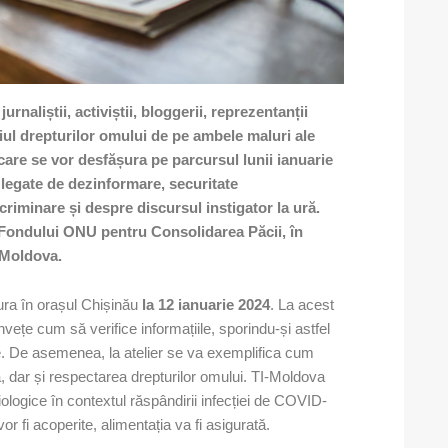
naliștii, activiștii, bloggerii, reprezentanții
ul drepturilor omului
de pe ambele maluri ale
 care se vor desfășura pe parcursul lunii ianuarie
e legate de dezinformare, securitate
criminare și despre discursul instigator la ură.
 Fondului ONU pentru Consolidarea Păcii, în
 Moldova.
șura în orașul Chișinău
la 12 ianuarie 2024
. La acest
învețe cum să verifice informațiile, sporindu-și astfel
line. De asemenea, la atelier se va exemplifica cum
 dar și respectarea drepturilor omului. TI-Moldova
ologice în contextul răspândirii infecției de COVID-
vor fi acoperite, alimentația va fi asigurată.