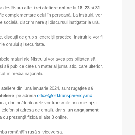
vor desfășura
alte trei ateliere online
la
18, 23
și
31
 fie complementare celui în persoană. La instruiri, vor
 socială, discriminare și discursul instigator la ură.
 discuții de grup și exerciții practice. Instruirile vor fi
ile omului și securitate.
mbele maluri ale Nistrului vor avea posibilitatea să
să publice câte un material jurnalistic, care ulterior,
icat în media națională.
u ateliere din luna ianuarie 2024, sunt rugați/te să
ateliere
pe adresa
office@old.transparency.md
a, doritori/doritoarele vor transmite prin mesaj și
telefon și adresa de email), dar și
un angajament
na cu prezență fizică și alte 3 online.
imba românăîn rusă și viceversa.