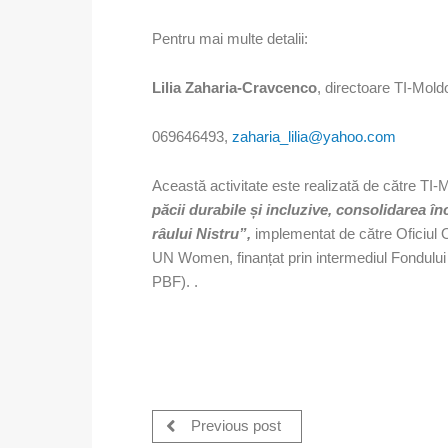
Pentru mai multe detalii:
Lilia Zaharia-Cravcenco
, directoare TI-Mol
069646493,
zaharia_lilia@yahoo.com
Această activitate este realizată de către TI
păcii durabile și incluzive, consolidarea în
râului Nistru”,
implementat de către Oficiu
UN Women, finanțat prin intermediul Fondului
PBF). .
Previous post