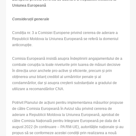
Uniunea Europeană
Considerații generale
Condiția nr. 3 a Comisiei Europene privind cererea de aderare a
Republicii Moldova la Uniunea Europeană se referă la domeniul
anticorupție.
Comisia Europeană insistă asupra îndeplinirii angajamentului de a
combate corupția la toate nivelurile prin luarea de măsuri decisive
în direcția unor anchete pro-active și eficiente, precum și prin
obținerea unui bilanț credibil al urmăririlor penale și al
condamnărilor, dar și asupra creșterii substanțiale a gradului de
utilizare a recomandărilor CNA.
Potrivit Planului de acțiuni pentru implementarea măsurilor propuse
de către Comisia Europeană în Avizul său privind cererea de
aderare a Republicii Moldova la Uniunea Europeană, aprobat de
către Comisia Națională pentru Integrare Europeană pe data de 4
august 2022 (în continuare – PA RM-UE), autoritățile naționale și-au
propus să se conformeze acestei condiții prin realizarea a nouă