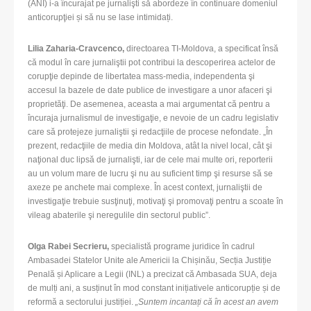
(ANI) i-a încurajat pe jurnalişti să abordeze în continuare domeniul
anticorupţiei și să nu se lase intimidați.
Lilia Zaharia-Cravcenco,
directoarea TI-Moldova, a specificat însă
că modul în care jurnaliştii pot contribui la descoperirea actelor de
corupţie depinde de libertatea mass-media, independenta şi
accesul la bazele de date publice de investigare a unor afaceri şi
proprietăţi. De asemenea, aceasta a mai argumentat că pentru a
încuraja jurnalismul de investigaţie, e nevoie de un cadru legislativ
care să protejeze jurnaliştii şi redacţiile de procese nefondate. „În
prezent, redacţiile de media din Moldova, atât la nivel local, cât şi
naţional duc lipsă de jurnalişti, iar de cele mai multe ori, reporterii
au un volum mare de lucru şi nu au suficient timp şi resurse să se
axeze pe anchete mai complexe. În acest context, jurnaliştii de
investigaţie trebuie susţinuţi, motivaţi şi promovaţi pentru a scoate în
vileag abaterile şi neregulile din sectorul public”.
Olga Rabei Secrieru
,
specialistă programe juridice în cadrul
Ambasadei Statelor Unite ale Americii la Chișinău, Secția Justiție
Penală și Aplicare a Legii (INL) a precizat că Ambasada SUA, deja
de mulți ani, a susținut în mod constant inițiativele anticorupție și de
reformă a sectorului justiției.
„
Suntem incantați că în acest an avem