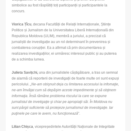
simbolice au fost răsplătiți toți participanții și participantele la
concurs.
Viorica Țîcu
, decana Facultății de Relații Internaționale, Științe
Politice și Jurnalism de la Universitatea Liberă Internațională din
Republica Moldova (ULIM), membră a juriului, a precizat că
jurnaliștii de investigație au un rol determinant în prevenirea și
combaterea corupției. Ea a afirmat că prin documentarea și
realizarea investigațiilor, ei urmăresc interesul public și au puterea
de a schimba lumea.
Julieta Saviţchi,
una din jurnalistele câștigătoare, a tras un semnal
de alarmă că reporterii de investigații de foarte multe ori sunt expuși
pericolului.
„Ne-am obişnuit deja cu limitarea accesului la infomaţie,
ne-am îmvăţat cum să depăşim aceste impedimente şi să obţinem
informaţia. Însă rămâne problema riscului la care se expune
jurnalistul de invetigaţie şi chiar pe apropiaţii săi. În Moldova nu
sunt pârgii suficiente să protejeze jurnalismul de investigaţie. Iar
puţinele pe care le avem, nu funcţionează
”.
Lilian Chișca
, vicepreședintele Autorității Naționale de Integritate