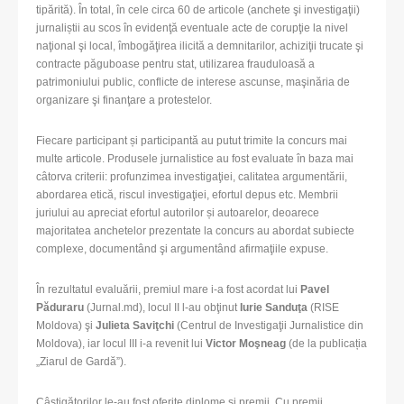
tipărită). În total, în cele circa 60 de articole (anchete şi investigaţii)
jurnaliștii au scos în evidenţă eventuale acte de corupţie la nivel
naţional şi local, îmbogăţirea ilicită a demnitarilor, achiziţii trucate şi
contracte păguboase pentru stat, utilizarea frauduloasă a
patrimoniului public, conflicte de interese ascunse, maşinăria de
organizare şi finanţare a protestelor.
Fiecare participant și participantă au putut trimite la concurs mai
multe articole. Produsele jurnalistice au fost evaluate în baza mai
câtorva criterii: profunzimea investigaţiei, calitatea argumentării,
abordarea etică, riscul investigaţiei, efortul depus etc. Membrii
juriului au apreciat efortul autorilor și autoarelor, deoarece
majoritatea anchetelor prezentate la concurs au abordat subiecte
complexe, documentând şi argumentând afirmaţiile expuse.
În rezultatul evaluării, premiul mare i-a fost acordat lui
Pavel
Păduraru
(Jurnal.md), locul II l-au obţinut
Iurie Sanduţa
(RISE
Moldova) şi
Julieta Saviţchi
(Centrul de Investigaţii Jurnalistice din
Moldova), iar locul III i-a revenit lui
Victor Moşneag
(de la publicația
„Ziarul de Gardă”).
Câștigătorilor le-au fost oferite diplome și premii. Cu premii