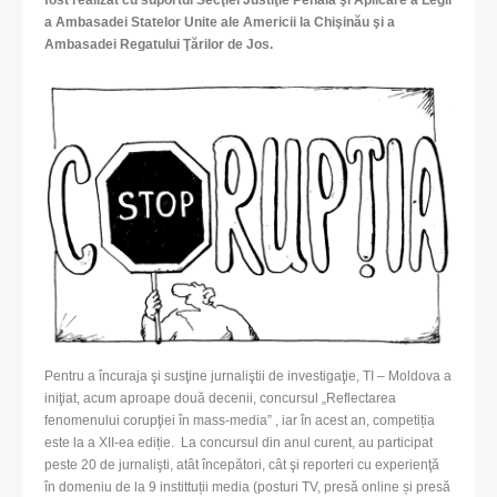
fost realizat cu suportul Secţiei Justiţie Penală şi Aplicare a Legii
a Ambasadei Statelor Unite ale Americii la Chişinău şi a
Ambasadei Regatului Ţărilor de Jos.
Pentru a încuraja şi susţine jurnaliştii de investigaţie, TI – Moldova a
iniţiat, acum aproape două decenii, concursul „Reflectarea
fenomenului corupţiei în mass-media” , iar în acest an, competiția
este la a XII-ea ediție. La concursul din anul curent, au participat
peste 20 de jurnalişti, atât începători, cât şi reporteri cu experienţă
în domeniu de la 9 instittuții media (posturi TV, presă online și presă