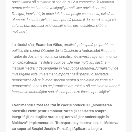
posibilitatea să susținem si cea de-a 12-a competiție în Moldova
pentru cele mai bune investigații jurnalistice privind corupția.
Desigur, inevitabil, în orice fel de competiție ca aceasta, există un
element de subiectivitate, dar sper că putem fi de acord cu toții că,
cel mai bun jurnalist este conștiincios, etic, echilibrat și bine
motivate”.
La rândul său,
Ecaterian Vâlcu
,
analistă principală
pe
probleme
politice
din
cadrul Oficiului
de la
Chișinău
a Ambasadei Regatului
Țărilor de Jos a menționat că jurnaliștii de investigație, prin munca
lor, capacitează instituțiile publice.
„
De mai mulți ani susținem
instituții media independente în Republica Moldova.Jurnalismul de
investigație este un element important atât pentru o societate
democratică cât și în mod special pentru o societate ce tinde a fi
democratică. Acest tip de jurnalism are rolul și să echilibreze uneori
inacțiunile autorităților sau să compenseze lipsa capacităților”.
Evenimentul a fost realizat în cadrul proiectului „Mobilizarea
societăţii civile pentru monitorizarea şi sesizarea asupra
integrităţii instituţiilor statului şi activităţilor anticorupţie în
Moldova” implementat de Transparency International – Moldova
cu suportul Secţiei Justiţie Penală şi Aplicare a Legii a