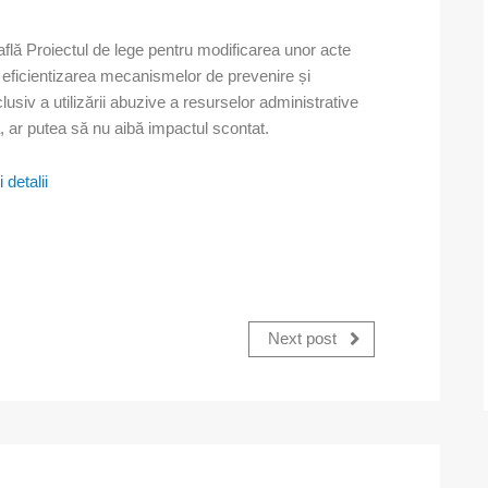
află Proiectul de lege pentru modificarea unor acte
e eficientizarea mecanismelor de prevenire și
clusiv a utilizării abuzive a resurselor administrative
să, ar putea să nu aibă impactul scontat.
detalii
Next post