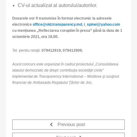
CV-ul actualizat al autorului/autorilor.
Dosarele vor fi transmise în format electronic la adresele
electronice
office@old.transparency.md
,
i_spinei@yahoo.com
cu mențiunea „Reflectarea coruptiei în presa” până la data de
1
octombrie 2021, ora 18.00.
Tel. pentru relații:
079412919, 079412909.
Acest concurs este organizat în cadrul proiectului „Consolidarea
statului democratic de drept: contribuţia societăţii civile”
implementat de Transparency International – Moldova şi susţinut
financiar de Ambasada Regatului Ţărilor de Jos.
Previous post