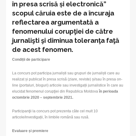
în presa scrisă și electronică”
scopul căruia este de a încuraja
reflectarea argumentată a
fenomenului corupţiei de către
jurnalişti şi diminua toleranţa faţă
de acest fenomen.
Condiții de participare
La concurs pot participa jurnaliști sau grupuri de jurnaliști care au
realizat și publicat în presa scrisă (ziare, reviste) și/sau în presa on-
line (portaluri, bloguri) articole sau investigații jurnalistice în care au
elucidat fenomenul corupţiei din Republica Moldova
în perioada
octombrie 2020 – septembrie 2021.
Participanţii la concurs pot prezenta câte cel mult 10
articole/investigații, în limbile română sau rusă.
Evaluare și premiere