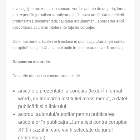
Investigațiile prezentate la concurs vor fi evaluate de un juriu, format
din experți în jurnalism și anticorupție, în baza următoarelor criterii:
profunzimea documentării, calitatea argumentării, abordarea etică,
dezvoltarea atitudinii intolerante faţă de corupţie.
Cele mai bune articole vor fi incluse în publicația „Jurnaliștii contra
corupției”, ediția a XI-a, iar cel puțin trei dintre autori vor fi premiaţi.
Depunerea dosarelor
Dosarele depuse la concurs vor include:
articolele prezentate la concurs (textul în format
word), cu indicarea instituției mass-media, a datei
publicării și a link-ului;
acordul autorului/autorilor pentru publicarea
articolelor în publicația „Jurnaliștii contra corupției
XI” (în cazul în care vor fi selectate de juriul
concursului);