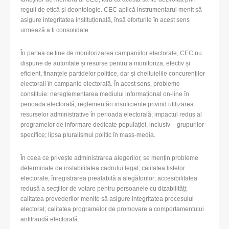
reguli de etică și deontologie. CEC aplică instrumentarul menit să
asigure integritatea instituțională, însă eforturile în acest sens
urmează a fi consolidate.
În partea ce ține de monitorizarea campaniilor electorale, CEC nu
dispune de autoritate și resurse pentru a monitoriza, efectiv și
eficient, finanțele partidelor politice, dar și cheltuielile concurenților
electorali în campanie electorală. În acest sens, probleme
constituie: nereglementarea mediului informațional on-line în
perioada electorală; reglementări insuficiente privind utilizarea
resurselor administrative în perioada electorală; impactul redus al
programelor de informare dedicate populației, inclusiv – grupurilor
specifice; lipsa pluralismul politic în mass-media.
În ceea ce privește administrarea alegerilor, se mențin probleme
determinate de instabilitatea cadrului legal; calitatea listelor
electorale; înregistrarea prealabilă a alegătorilor; accesibilitatea
redusă a secțiilor de votare pentru persoanele cu dizabilități;
calitatea prevederilor menite să asigure integritatea procesului
electoral; calitatea programelor de promovare a comportamentului
antifraudă electorală.