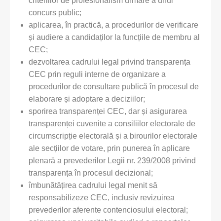
criteriilor de profesionalism urmare a unui
concurs public;
aplicarea, în practică, a procedurilor de verificare
și audiere a candidaților la funcțiile de membru al
CEC;
dezvoltarea cadrului legal privind transparența
CEC prin reguli interne de organizare a
procedurilor de consultare publică în procesul de
elaborare și adoptare a deciziilor;
sporirea transparenței CEC, dar și asigurarea
transparenței cuvenite a consiliilor electorale de
circumscripție electorală și a birourilor electorale
ale secțiilor de votare, prin punerea în aplicare
plenară a prevederilor Legii nr. 239/2008 privind
transparența în procesul decizional;
îmbunătățirea cadrului legal menit să
responsabilizeze CEC, inclusiv revizuirea
prevederilor aferente contenciosului electoral;