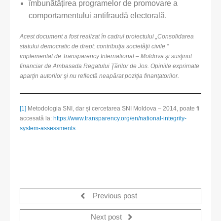
îmbunătățirea programelor de promovare a
comportamentului antifraudă electorală.
Acest document a fost realizat în cadrul proiectului „Consolidarea
statului democratic de drept: contribuţia societăţii civile ”
implementat de Transparency International – Moldova şi susţinut
financiar de Ambasada Regatului Ţărilor de Jos. Opiniile exprimate
aparţin autorilor şi nu reflectă neapărat poziţia finanţatorilor.
[1]
Metodologia SNI, dar și cercetarea SNI Moldova – 2014, poate fi
accesată la:
https://www.transparency.org/en/national-integrity-
system-assessments
.
Previous post
Next post