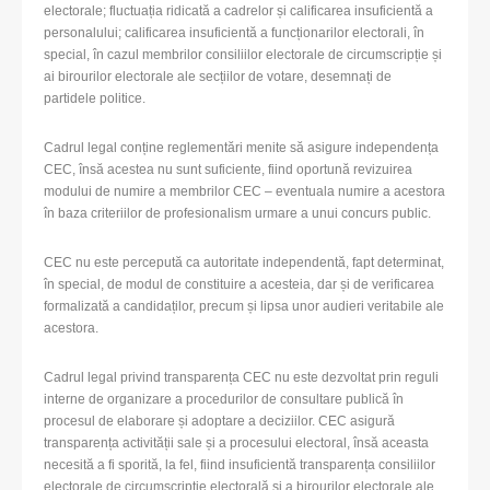
electorale; fluctuația ridicată a cadrelor și calificarea insuficientă a
personalului; calificarea insuficientă a funcționarilor electorali, în
special, în cazul membrilor consiliilor electorale de circumscripție și
ai birourilor electorale ale secțiilor de votare, desemnați de
partidele politice.
Cadrul legal conține reglementări menite să asigure independența
CEC, însă acestea nu sunt suficiente, fiind oportună revizuirea
modului de numire a membrilor CEC – eventuala numire a acestora
în baza criteriilor de profesionalism urmare a unui concurs public.
CEC nu este percepută ca autoritate independentă, fapt determinat,
în special, de modul de constituire a acesteia, dar și de verificarea
formalizată a candidaților, precum și lipsa unor audieri veritabile ale
acestora.
Cadrul legal privind transparența CEC nu este dezvoltat prin reguli
interne de organizare a procedurilor de consultare publică în
procesul de elaborare și adoptare a deciziilor. CEC asigură
transparența activității sale și a procesului electoral, însă aceasta
necesită a fi sporită, la fel, fiind insuficientă transparența consiliilor
electorale de circumscripție electorală și a birourilor electorale ale