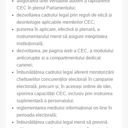
asigurarea unei veritabile audieri a rapoartelor
CEC în plenul Parlamentului;
dezvoltarea cadrului legal prin reguli de etică și
deontologie aplicabile membrilor CEC;
punerea în aplicare, efectivă și plenară, a
instrumentarului menit să asigure integritatea
instituțională;
dezvoltarea, pe pagina web a CEC, a modulului
anticorupție și a compartimentului dedicat
carierei;
îmbunătățirea cadrului legal aferent monitorizării
cheltuielilor concurenților electorali în campanie
electorală, precum și, în aceeași ordine de idei,
sporirea capacității CEC, inclusiv prin instruirea
suplimentară a personalului;
reglementarea mediului informațional on-line în
perioada electorală;
îmbunătățirea cadrului legal menit să prevină