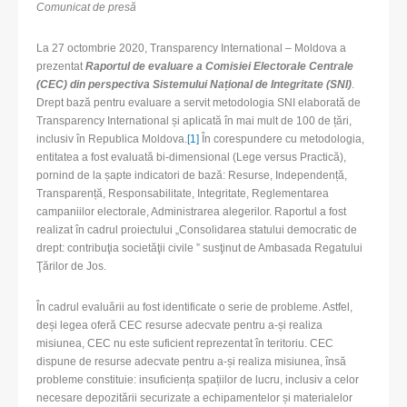
Comunicat de presă
La 27 octombrie 2020, Transparency International – Moldova a
prezentat
Raportul de evaluare a Comisiei Electorale Centrale
(CEC) din perspectiva Sistemului Național de Integritate (SNI)
.
Drept bază pentru evaluare a servit metodologia SNI elaborată de
Transparency International și aplicată în mai mult de 100 de țări,
inclusiv în Republica Moldova.
[1]
În corespundere cu metodologia,
entitatea a fost evaluată bi-dimensional (Lege versus Practică),
pornind de la șapte indicatori de bază: Resurse, Independență,
Transparență, Responsabilitate, Integritate, Reglementarea
campaniilor electorale, Administrarea alegerilor. Raportul a fost
realizat în cadrul proiectului „Consolidarea statului democratic de
drept: contribuţia societăţii civile ” susţinut de Ambasada Regatului
Ţărilor de Jos.
În cadrul evaluării au fost identificate o serie de probleme. Astfel,
deși legea oferă CEC resurse adecvate pentru a-și realiza
misiunea, CEC nu este suficient reprezentat în teritoriu. CEC
dispune de resurse adecvate pentru a-și realiza misiunea, însă
probleme constituie: insuficiența spațiilor de lucru, inclusiv a celor
necesare depozitării securizate a echipamentelor și materialelor