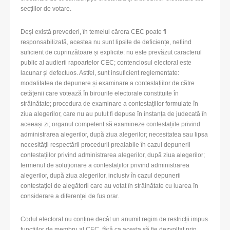
secțiilor de votare.
Deși există prevederi, în temeiul cărora CEC poate fi
responsabilizată, acestea nu sunt lipsite de deficiențe, nefiind
suficient de cuprinzătoare și explicite: nu este prevăzut caracterul
public al audierii rapoartelor CEC; contenciosul electoral este
lacunar și defectuos. Astfel, sunt insuficient reglementate:
modalitatea de depunere și examinare a contestațiilor de către
cetățenii care votează în birourile electorale constituite în
străinătate; procedura de examinare a contestațiilor formulate în
ziua alegerilor, care nu au putut fi depuse în instanța de judecată în
aceeași zi; organul competent să examineze contestațiile privind
administrarea alegerilor, după ziua alegerilor; necesitatea sau lipsa
necesității respectării procedurii prealabile în cazul depunerii
contestațiilor privind administrarea alegerilor, după ziua alegerilor;
termenul de soluționare a contestațiilor privind administrarea
alegerilor, după ziua alegerilor, inclusiv în cazul depunerii
contestației de alegătorii care au votat în străinătate cu luarea în
considerare a diferenței de fus orar.
Codul electoral nu conține decât un anumit regim de restricții impus
funcțiilor de membru al CEC, fără ca acesta să fie dezvoltat prin