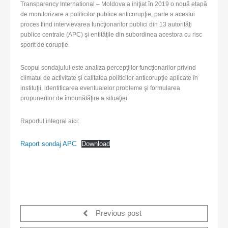
Transparency International – Moldova a iniţiat în 2019 o nouă etapă
de monitorizare a politicilor publice anticorupţie, parte a acestui
proces fiind intervievarea funcţionarilor publici din 13 autorităţi
publice centrale (APC) şi entităţile din subordinea acestora cu risc
sporit de corupţie.
Scopul sondajului este analiza percepţiilor funcţionarilor privind
climatul de activitate şi calitatea politicilor anticorupţie aplicate în
instituţii, identificarea eventualelor probleme şi formularea
propunerilor de îmbunătăţire a situaţiei.
Raportul integral aici:
Raport sondaj APC
Download
Previous post