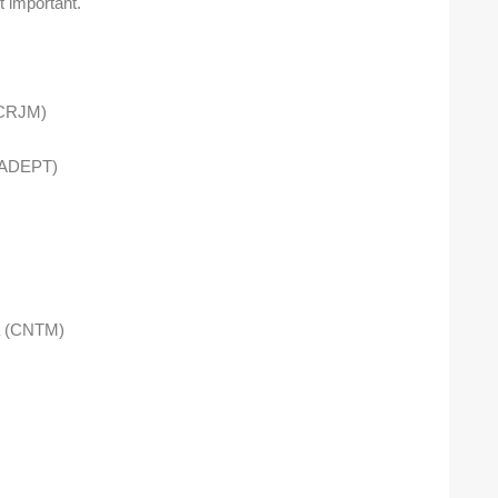
t important.
 (CRJM)
 (ADEPT)
ova (CNTM)