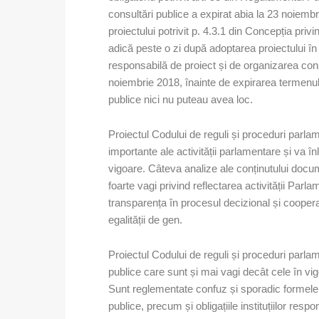
consultări publice a expirat abia la 23 noiembr
proiectului potrivit p. 4.3.1 din Concepția priv
adică peste o zi după adoptarea proiectului în
responsabilă de proiect și de organizarea consu
noiembrie 2018, înainte de expirarea termenulu
publice nici nu puteau avea loc.
Proiectul Codului de reguli și proceduri par
importante ale activității parlamentare și va 
vigoare. Câteva analize ale conținutului docu
foarte vagi privind reflectarea activității Par
transparența în procesul decizional și cooper
egalității de gen.
Proiectul Codului de reguli și proceduri parla
publice care sunt și mai vagi decât cele în vig
Sunt reglementate confuz și sporadic formele,
publice, precum și obligațiile instituțiilor re