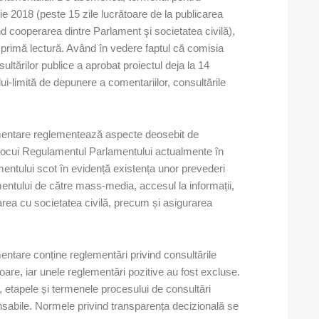
ie 2018 (peste 15 zile lucrătoare de la publicarea
ind cooperarea dintre Parlament şi societatea civilă),
 primă lectură. Având în vedere faptul că comisia
ltărilor publice a aprobat proiectul deja la 14
i-limită de depunere a comentariilor, consultările
lamentare reglementează aspecte deosebit de
înlocui Regulamentul Parlamentului actualmente în
mentului scot în evidență existența unor prevederi
lamentului de către mass-media, accesul la informații,
area cu societatea civilă, precum și asigurarea
mentare conține reglementări privind consultările
oare, iar unele reglementări pozitive au fost excluse.
 etapele și termenele procesului de consultări
sponsabile. Normele privind transparența decizională se