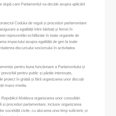
ile după care Parlamentul va decide asupra aplicării
roiectul Codului de reguli și proceduri parlamentare
igurare a egalității între bărbați și femei în
nei reprezentări echilibrate în toate organele de
ea impactului asupra egalității de gen la toate
mbaterea discursului sexismului în activitatea
amentar pentru buna funcționare a Parlamentului și
previzibil pentru public și părțile interesate,
e proiect în grabă și fără organizarea unor discuții
anții mass-media.
i Republicii Moldova organizarea unor consultări
uli și proceduri parlamentare, inclusiv organizarea
or societății civile, cu alocarea unui timp suficient, și