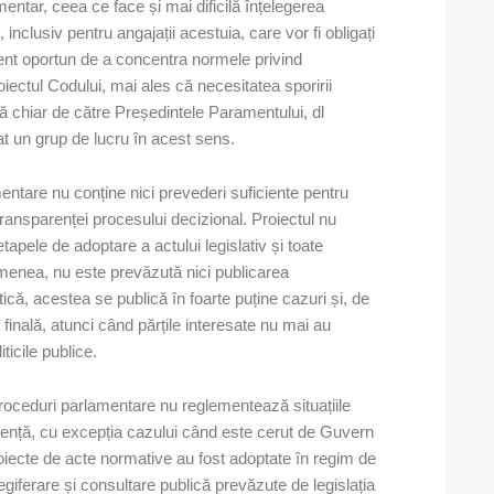
mentar, ceea ce face și mai dificilă înțelegerea
inclusiv pentru angajații acestuia, care vor fi obligați
ent oportun de a concentra normele privind
roiectul Codului, mai ales că necesitatea sporirii
ă chiar de către Președintele Paramentului, dl
t un grup de lucru în acest sens.
mentare nu conține nici prevederi suficiente pentru
transparenței procesului decizional. Proiectul nu
tapele de adoptare a actului legislativ și toate
emenea, nu este prevăzută nici publicarea
că, acestea se publică în foarte puține cazuri și, de
 finală, atunci când părțile interesate nu mai au
ticile publice.
roceduri parlamentare nu reglementează situațiile
rgență, cu excepția cazului când este cerut de Guvern
 proiecte de acte normative au fost adoptate în regim de
egiferare și consultare publică prevăzute de legislația