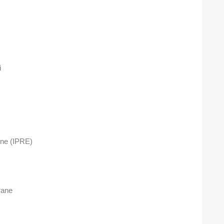
i
pene (IPRE)
rane