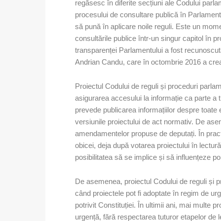
regăsesc în diferite secțiuni ale Codului parla
procesului de consultare publică în Parlament, 
să pună în aplicare noile reguli. Este un mom
consultările publice într-un singur capitol în p
transparenței Parlamentului a fost recunoscut
Andrian Candu, care în octombrie 2016 a crea
Proiectul Codului de reguli și proceduri parla
asigurarea accesului la informație ca parte a 
prevede publicarea informațiilor despre toate e
versiunile proiectului de act normativ. De as
amendamentelor propuse de deputați. În practi
obicei, deja după votarea proiectului în lectură
posibilitatea să se implice și să influențeze poli
De asemenea, proiectul Codului de reguli și p
când proiectele pot fi adoptate în regim de u
potrivit Constituției. În ultimii ani, mai multe
urgență, fără respectarea tuturor etapelor de l