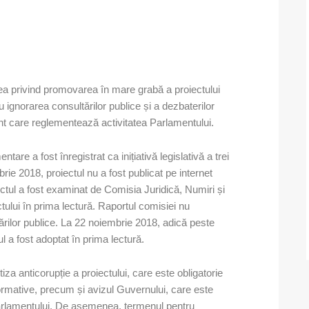
rea privind promovarea în mare grabă a proiectului
 ignorarea consultărilor publice și a dezbaterilor
nt care reglementează activitatea Parlamentului.
tare a fost înregistrat ca inițiativă legislativă a trei
ie 2018, proiectul nu a fost publicat pe internet
ctul a fost examinat de Comisia Juridică, Numiri și
ului în prima lectură. Raportul comisiei nu
rilor publice. La 22 noiembrie 2018, adică peste
ul a fost adoptat în prima lectură.
za anticorupție a proiectului, care este obligatorie
 normative, precum și avizul Guvernului, care este
 Parlamentului. De asemenea, termenul pentru