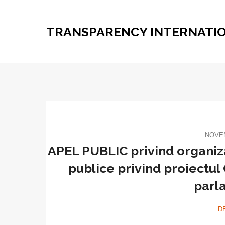
TRANSPARENCY INTERNATI
NOVEM
APEL PUBLIC privind organiza
publice privind proiectul 
parl
D