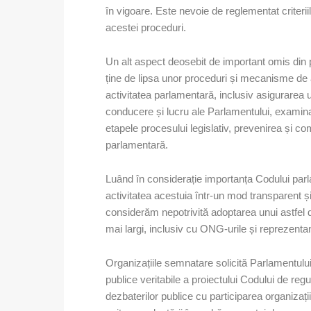
în vigoare. Este nevoie de reglementat criteri
acestei proceduri.
Un alt aspect deosebit de important omis din p
ține de lipsa unor proceduri și mecanisme de as
activitatea parlamentară, inclusiv asigurarea u
conducere și lucru ale Parlamentului, examinar
etapele procesului legislativ, prevenirea și co
parlamentară.
Luând în considerație importanța Codului parl
activitatea acestuia într-un mod transparent și 
considerăm nepotrivită adoptarea unui astfel d
mai largi, inclusiv cu ONG-urile și reprezent
Organizațiile semnatare solicită Parlamentulu
publice veritabile a proiectului Codului de reg
dezbaterilor publice cu participarea organizațiil