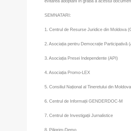
evitarea adoptării în grabă a acestui documen
SEMNATARI:
1. Centrul de Resurse Juridice din Moldova
2. Asociația pentru Democrație Participativă
3. Asociația Presei Independente (API)
4. Asociația Promo-LEX
5. Consiliul Național al Tineretului din Mold
6. Centrul de Informații GENDERDOC-M
7. Centrul de Investigații Jurnalistice
8. Piligrim-Demo