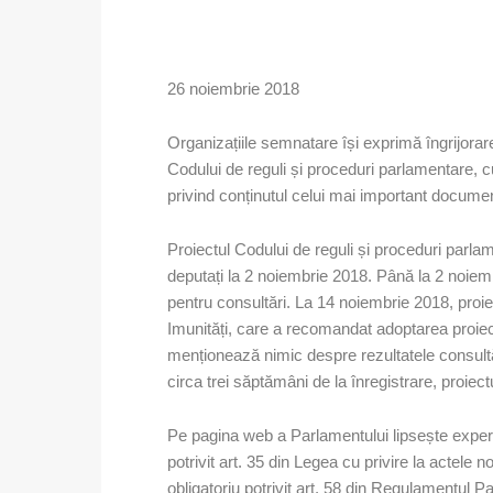
26 noiembrie 2018
Organizațiile semnatare își exprimă îngrijora
Codului de reguli și proceduri parlamentare, cu
privind conținutul celui mai important docume
Proiectul Codului de reguli și proceduri parlamen
deputați la 2 noiembrie 2018. Până la 2 noiembr
pentru consultări. La 14 noiembrie 2018, proie
Imunități, care a recomandat adoptarea proiect
menționează nimic despre rezultatele consultă
circa trei săptămâni de la înregistrare, proiect
Pe pagina web a Parlamentului lipsește experti
potrivit art. 35 din Legea cu privire la actele
obligatoriu potrivit art. 58 din Regulamentul