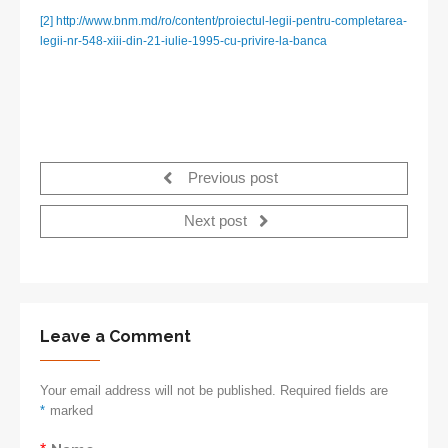
[2]
http://www.bnm.md/ro/content/proiectul-legii-pentru-completarea-
legii-nr-548-xiii-din-21-iulie-1995-cu-privire-la-banca
Previous post
Next post
Leave a Comment
Your email address will not be published. Required fields are
*
marked