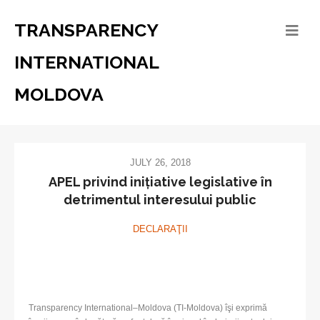
TRANSPARENCY
INTERNATIONAL
MOLDOVA
JULY 26, 2018
APEL privind inițiative legislative în
detrimentul interesului public
DECLARAŢII
Transparency International–Moldova (TI-Moldova) îşi exprimă