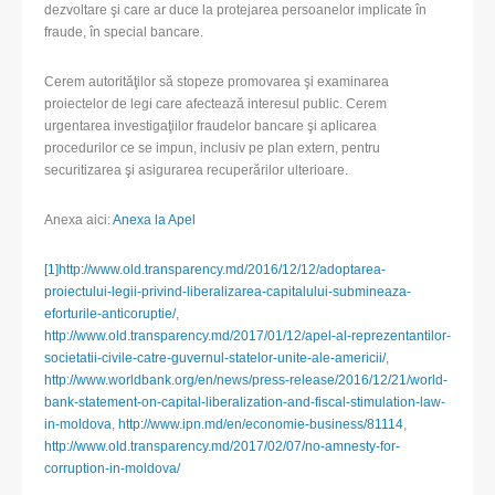
dezvoltare şi care ar duce la protejarea persoanelor implicate în
fraude, în special bancare.
Cerem autorităţilor să stopeze promovarea şi examinarea
proiectelor de legi care afectează interesul public. Cerem
urgentarea investigaţiilor fraudelor bancare şi aplicarea
procedurilor ce se impun, inclusiv pe plan extern, pentru
securitizarea şi asigurarea recuperărilor ulterioare.
Anexa aici:
Anexa la Apel
[1]
http://www.old.transparency.md/2016/12/12/adoptarea-
proiectului-legii-privind-liberalizarea-capitalului-submineaza-
eforturile-anticoruptie/
,
http://www.old.transparency.md/2017/01/12/apel-al-reprezentantilor-
societatii-civile-catre-guvernul-statelor-unite-ale-americii/
,
http://www.worldbank.org/en/news/press-release/2016/12/21/world-
bank-statement-on-capital-liberalization-and-fiscal-stimulation-law-
in-moldova
,
http://www.ipn.md/en/economie-business/81114
,
http://www.old.transparency.md/2017/02/07/no-amnesty-for-
corruption-in-moldova/