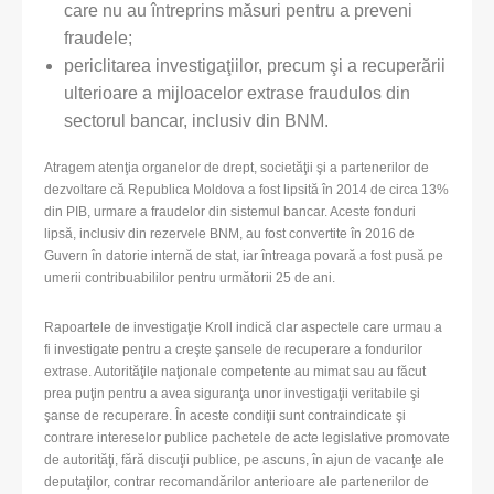
care nu au întreprins măsuri pentru a preveni
fraudele;
periclitarea investigaţiilor, precum şi a recuperării
ulterioare a mijloacelor extrase fraudulos din
sectorul bancar, inclusiv din BNM.
Atragem atenţia organelor de drept, societăţii şi a partenerilor de
dezvoltare că Republica Moldova a fost lipsită în 2014 de circa 13%
din PIB, urmare a fraudelor din sistemul bancar. Aceste fonduri
lipsă, inclusiv din rezervele BNM, au fost convertite în 2016 de
Guvern în datorie internă de stat, iar întreaga povară a fost pusă pe
umerii contribuabililor pentru următorii 25 de ani.
Rapoartele de investigaţie Kroll indică clar aspectele care urmau a
fi investigate pentru a creşte şansele de recuperare a fondurilor
extrase. Autorităţile naţionale competente au mimat sau au făcut
prea puţin pentru a avea siguranţa unor investigaţii veritabile şi
şanse de recuperare. În aceste condiţii sunt contraindicate şi
contrare intereselor publice pachetele de acte legislative promovate
de autorităţi, fără discuţii publice, pe ascuns, în ajun de vacanţe ale
deputaţilor, contrar recomandărilor anterioare ale partenerilor de