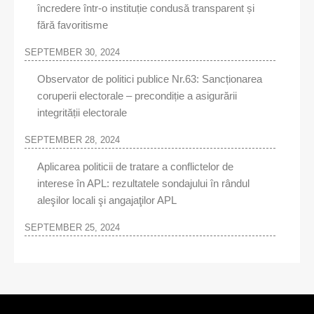
încredere într-o instituție condusă transparent și
fără favoritisme
SEPTEMBER 30, 2024
Observator de politici publice Nr.63: Sancționarea
coruperii electorale – precondiție a asigurării
integrității electorale
SEPTEMBER 28, 2024
Aplicarea politicii de tratare a conflictelor de
interese în APL: rezultatele sondajului în rândul
aleşilor locali şi angajaţilor APL
SEPTEMBER 25, 2024