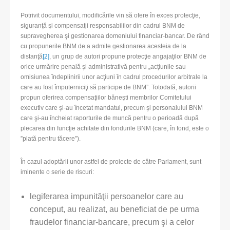
Potrivit documentului, modificările vin să ofere în exces protecţie,
siguranţă şi compensaţii responsabililor din cadrul BNM de
supravegherea şi gestionarea domeniului financiar-bancar. De rând
cu propunerile BNM de a admite gestionarea acesteia de la
distanţă
[2]
, un grup de autori propune protecţie angajaţilor BNM de
orice urmărire penală şi administrativă pentru „acţiunile sau
omisiunea îndeplinirii unor acţiuni în cadrul procedurilor arbitrale la
care au fost împuterniciţi să participe de BNM”. Totodată, autorii
propun oferirea compensaţiilor băneşti membrilor Comitetului
executiv care şi-au încetat mandatul, precum şi personalului BNM
care şi-au încheiat raporturile de muncă pentru o perioadă după
plecarea din funcţie achitate din fondurile BNM (care, în fond, este o
”plată pentru tăcere”).
În cazul adoptării unor astfel de proiecte de către Parlament, sunt
iminente o serie de riscuri:
legiferarea impunităţii persoanelor care au
conceput, au realizat, au beneficiat de pe urma
fraudelor financiar-bancare, precum şi a celor