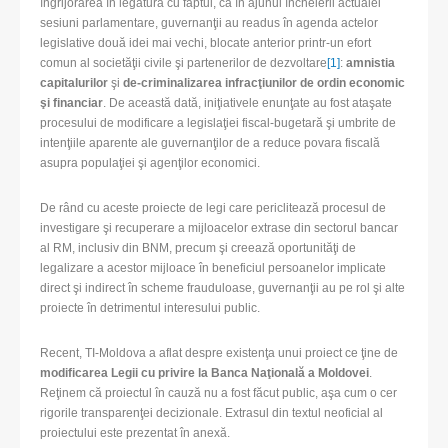
îngrijorarea în legătură cu faptul, că în ajunul încheierii actualei
sesiuni parlamentare, guvernanţii au readus în agenda actelor
legislative două idei mai vechi, blocate anterior printr-un efort
comun al societăţii civile şi partenerilor de dezvoltare
[1]
:
amnistia
capitalurilor
şi
de-criminalizarea infracţiunilor de ordin economic
şi financiar
. De această dată, iniţiativele enunţate au fost ataşate
procesului de modificare a legislaţiei fiscal-bugetară şi umbrite de
intenţiile aparente ale guvernanţilor de a reduce povara fiscală
asupra populaţiei şi agenţilor economici.
De rând cu aceste proiecte de legi care periclitează procesul de
investigare şi recuperare a mijloacelor extrase din sectorul bancar
al RM, inclusiv din BNM, precum şi creează oportunităţi de
legalizare a acestor mijloace în beneficiul persoanelor implicate
direct şi indirect în scheme frauduloase, guvernanţii au pe rol şi alte
proiecte în detrimentul interesului public.
Recent, TI-Moldova a aflat despre existenţa unui proiect ce ţine de
modificarea Legii cu privire la Banca Naţională a Moldovei
.
Reţinem că proiectul în cauză nu a fost făcut public, aşa cum o cer
rigorile transparenţei decizionale. Extrasul din textul neoficial al
proiectului este prezentat în anexă.