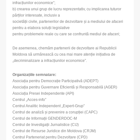
infracțiunilor economice”;
b) crearea unui grup de lucru reprezentativ, cu implicarea tuturor
părților interesate, inclusiv a
societății civile, partenerilor de dezvoltare și a mediului de afaceri
pentru a elabora soluții legislative
pentru problemele reale cu care se confruntă mediul de afaceri;
De asemenea, chemăm partenerii de dezvoltare ai Republicii
Moldova să urmărească cu cea mai mare atenție inițiativa de
„decriminalizare a infracțiunilor economice”.
Organizațiile semnatare:
Asociația pentru Democrație Participativă (ADEPT)
Asociația pentru Guvernare Eficientă și Responsabilă (AGER)
Asociația Presei Independente (API)
Centrul „Acces-info”
Centrul Analitic Independent „Expert-Grup”
Centrul de analiză și prevenire a corupției (CAPC)
Centrul de Informații GENDERDOC-M
Centrul de Investigații Jurnalistice (CIJ)
Centrul de Resurse Juridice din Moldova (CRJM)
Centrul Parteneriat pentru Dezvoltare (CPD)