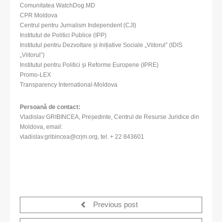
Comunitatea WatchDog.MD
CPR Moldova
Centrul pentru Jurnalism Independent (CJI)
Institutul de Politici Publice (IPP)
Institutul pentru Dezvoltare și Inițiative Sociale „Viitorul” (IDIS
„Viitorul”)
Institutul pentru Politici și Reforme Europene (IPRE)
Promo-LEX
Transparency International-Moldova
Persoană de contact:
Vladislav GRIBINCEA, Președinte, Centrul de Resurse Juridice din
Moldova, email:
vladislav.gribincea@crjm.org, tel. + 22 843601
Previous post