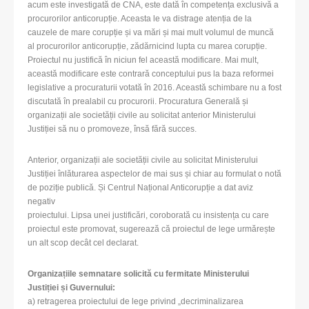
acum este investigată de CNA, este dată în competența exclusivă a
procurorilor anticorupție. Aceasta le va distrage atenția de la
cauzele de mare corupție și va mări și mai mult volumul de muncă
al procurorilor anticorupție, zădărnicind lupta cu marea corupție.
Proiectul nu justifică în niciun fel această modificare. Mai mult,
această modificare este contrară conceptului pus la baza reformei
legislative a procuraturii votată în 2016. Această schimbare nu a fost
discutată în prealabil cu procurorii. Procuratura Generală și
organizații ale societății civile au solicitat anterior Ministerului
Justiției să nu o promoveze, însă fără succes.
Anterior, organizații ale societății civile au solicitat Ministerului
Justiției înlăturarea aspectelor de mai sus și chiar au formulat o notă
de poziție publică. Și Centrul Național Anticorupție a dat aviz
negativ
proiectului. Lipsa unei justificări, coroborată cu insistența cu care
proiectul este promovat, sugerează că proiectul de lege urmărește
un alt scop decât cel declarat.
Organizațiile semnatare solicită cu fermitate Ministerului
Justiției și Guvernului:
a) retragerea proiectului de lege privind „decriminalizarea