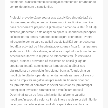
asemenea, sunt schimbate substanțial competențele organelor de
control de aplicare a sancțiunilor.
Proiectul prevede că persoana este absolvită o singură dată de
răspundere penală pentru comiterea unor infracțiuni economice
dacă recuperează prejudiciul și plătește o amendă la stat. În situații
similare, judecătorul este obligat să aplice suspendarea pedepsei
cu închisoarea pentru numeroase infracțiuni economice. Printre
infracțiunile pentru care se aplică aceste facilități sunt practicarea
ilegală a activității de întreprinzător, evaziunea fiscală, manipularea
și abuzul cu titluri de valoare, încălcarea drepturilor acționarilor sau
accesul neautorizat la rețelele de telecomunicații. În versiunea
inițială, proiectul prevedea că facilitatea se aplică și față de
creditarea ilegală, administrarea frauduloasă a băncii sau
obstrucționarea controlului în sistemul bancar. Totuși, chiar cu
modificările ulterior operate, amendamentele rămase pot avea o
serie de implicații negative asupra mediului financiar-bancar,
asupra reformelor demarate în sector sau chiar asupra intenției
potențialilor investitori strategici de a veni în țara noastră.
Decriminalizarea de facto a infracțiunilor aferente valorilor
mobiliare, în special a celor ce țin de ținerea registrelor deținătorilor
de acțiuni, va reduce și mai mult din capacitatea statului în a