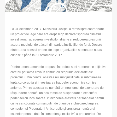
La 31 octombrie 2017, Ministerul Justiției a remis spre coordonare
un proiect de lege care are drept scop declarat sporirea climatului
investițional, atragerea investițiilor străine și reducerea presiunii
asupra mediului de afaceri din partea instituțiilor de forță. Despre
elaborarea acestui proiect de lege organizațiile semnatare nu au
cunoscut până la 31 octombrie 2017.
Printre amendamentele propuse în proiect sunt numeroase inițiative
care nu pot avea ceva în comun cu scopurile declarate ale
proiectului. Din contra, acestea nu sunt justificate și subminează
lupta cu corupția și investigarea fraudelor economice comise
anterior. Printre acestea se numără un nou temei de exonerare de
răspundere penală, un nou temei de suspendare a executării
pedepsei cu închisoarea, interzicerea arestării persoanelor pentru
crime sancționate cu mai puțin de 5 ani de închisoare, lărgirea
competenței Procuraturii Anticorupție și creșterea numărului
cauzelor penale date în competența exclusivă a procurorilor. De