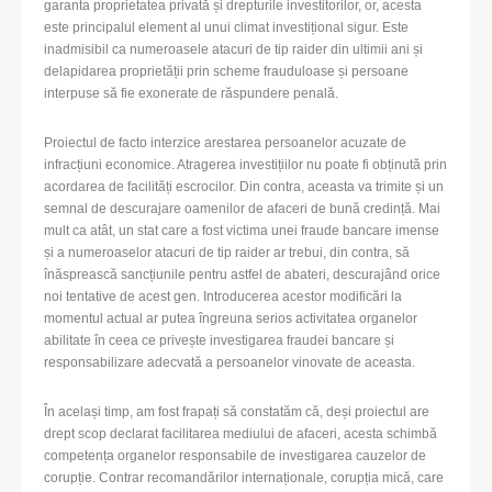
garanta proprietatea privată și drepturile investitorilor, or, acesta
este principalul element al unui climat investițional sigur. Este
inadmisibil ca numeroasele atacuri de tip raider din ultimii ani și
delapidarea proprietății prin scheme frauduloase și persoane
interpuse să fie exonerate de răspundere penală.
Proiectul de facto interzice arestarea persoanelor acuzate de
infracțiuni economice. Atragerea investițiilor nu poate fi obținută prin
acordarea de facilități escrocilor. Din contra, aceasta va trimite și un
semnal de descurajare oamenilor de afaceri de bună credință. Mai
mult ca atât, un stat care a fost victima unei fraude bancare imense
și a numeroaselor atacuri de tip raider ar trebui, din contra, să
înăsprească sancțiunile pentru astfel de abateri, descurajând orice
noi tentative de acest gen. Introducerea acestor modificări la
momentul actual ar putea îngreuna serios activitatea organelor
abilitate în ceea ce privește investigarea fraudei bancare și
responsabilizare adecvată a persoanelor vinovate de aceasta.
În același timp, am fost frapați să constatăm că, deși proiectul are
drept scop declarat facilitarea mediului de afaceri, acesta schimbă
competența organelor responsabile de investigarea cauzelor de
corupție. Contrar recomandărilor internaționale, corupția mică, care