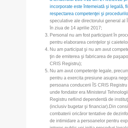
incorporate este întemeiată şi legală, f
respectarea competenţei şi procedurilor
speculative ale directorului general al 
în ziua de 14 aprilie 2017;
Personal nu am fost participant în proce
pentru elaborarea cerinţelor şi caietelo
Nu am participat şi nu am avut compet
ţin de emiterea şi fabricarea de paşap
CRIS Registru);
Nu am avut competenţe legale, precum şi 
pentru a exercita presiune asupra negoc
persoana conducerii ÎS CRIS Registru –
unde fondator era Ministerul Tehnologii
Registru nefiind dependentă de instituţi
(inclusiv bugetar şi financiar).Din con
combaterii oricăror tentative de dezinf
de intimidare a persoanelor pentru exp
interes public voi iniţia proceduri leg