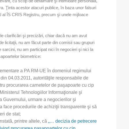
levant, cu scop de defăimare şi intimidare personală,
tora. Ţinta acestor atacuri publice, în baza unor falsuri
ral al ÎS CRIS Registru, precum şi unele mijloace
 clarificări şi precizări, chiar dacă nu am avut
 licitaţii, nu am făcut parte din comisii sau grupuri
 sarcini, nu am participat nici în negocieri şi nici la
apoartelor biometrice:
lementare a PA RM-UE în domeniul regimului
 din 04.03.2011, autorităţile responsabile de
entru procurarea carnetelor de paşapoarte cu cip
 Ministerul Tehnologiilor Informaţionale şi
ia Guvernului, urmare a negocierilor şi
 a face procedurile de achiziţii transparente şi să
eri de stat;
tată, printre altele, că
„… decizia de petrecere
ivind procurarea paşapoartelor cu cip