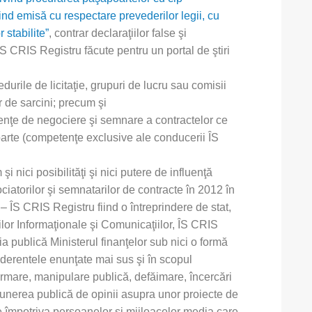
iind emisă cu respectare prevederilor legii, cu
 stabilite”
, contrar declaraţiilor false şi
ÎS CRIS Registru făcute pentru un portal de ştiri
durile de licitaţie, grupuri de lucru sau comisii
r de sarcini; precum şi
enţe de negociere şi semnare a contractelor ce
oarte (competenţe exclusive ale conducerii ÎS
nici posibilităţi şi nici putere de influenţă
iatorilor şi semnatarilor de contracte în 2012 în
 ÎS CRIS Registru fiind o întreprindere de stat,
lor Informaţionale şi Comunicaţiilor, ÎS CRIS
a publică Ministerul finanţelor sub nici o formă
siderentele enunţate mai sus şi în scopul
ormare, manipulare publică, defăimare, încercări
unerea publică de opinii asupra unor proiecte de
ale împotriva persoanelor şi mijloacelor media care