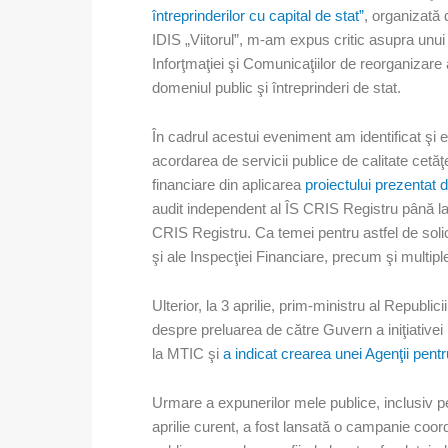
întreprinderilor cu capital de stat”
, organizată
IDIS „Viitorul”, m-am expus critic asupra unui p
Inforţmaţiei şi Comunicaţiilor de reorganizare 
domeniul public şi întreprinderi de stat.
În cadrul acestui eveniment am identificat şi 
acordarea de servicii publice de calitate cetă
financiare din aplicarea
proiectului prezentat
audit independent al ÎS CRIS Registru până la
CRIS Registru. Ca temei pentru astfel de solici
şi ale Inspecţiei Financiare, precum şi multiplel
Ulterior, la 3 aprilie, prim-ministru al Republi
despre preluarea de către Guvern a iniţiative
la MTIC şi
a indicat crearea unei Agenţii pentr
Urmare a expunerilor mele publice, inclusiv pe
aprilie curent, a fost lansată o campanie coo