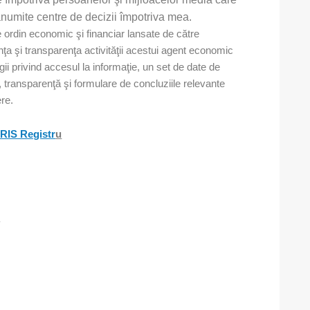
n anumite centre de decizii împotriva mea.
e ordin economic şi financiar lansate de către
ţa şi transparenţa activităţii acestui agent economic
gii privind accesul la informaţie, un set de date de
te, transparenţă şi formulare de concluziile relevante
ere.
CRIS Registr
u