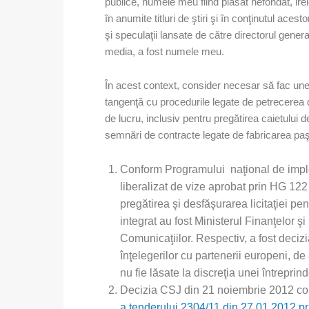
publice, numele meu fiind plasat nefondat, ire
în anumite titluri de ştiri şi în conţinutul aces
şi speculaţii lansate de către directorul gene
media, a fost numele meu.
În acest context, consider necesar să fac unele
tangenţă cu procedurile legate de petrecerea de
de lucru, inclusiv pentru pregătirea caietului de
semnări de contracte legate de fabricarea paş
Conform Programului naţional de imp
liberalizat de vize aprobat prin HG 122
pregătirea şi desfăşurarea licitaţiei p
integrat au fost Ministerul Finanţelor şi
Comunicaţiilor. Respectiv, a fost deciz
înţelegerilor cu partenerii europeni, de
nu fie lăsate la discreţia unei întreprind
Decizia CSJ din 21 noiembrie 2012 cons
a tenderului 2304/11 din 27.01.2012 pr