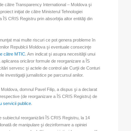
 de către Transparency International – Moldova şi
roiect iniţiat de către Ministerul Tehnologiei
a ÎS CRIS Registru prin absorbţia altor entităţi din
enunţat mai multe riscuri ce pot genera probleme în
ţenilor Republcii Moldova şi eventuale consecinţe
 de către MTIC
. Am indicat şi asupra necesităţii unui
 aplicarea oricăror formule de reorganizare a ÎS
tări servesc şi actele de control ale Curţii de Conturi
e investigaţii jurnalistice pe parcursul anilor.
cii Moldova, domnul Pavel Filip, a dispus şi a declarat
i respective (de reorganizare a ÎS CRIS Registru) de
u servicii publice
.
 subiectul reorganizării ÎS CRIS Registru, la 14
rdonată de manipulare şi dezinformare a opiniei