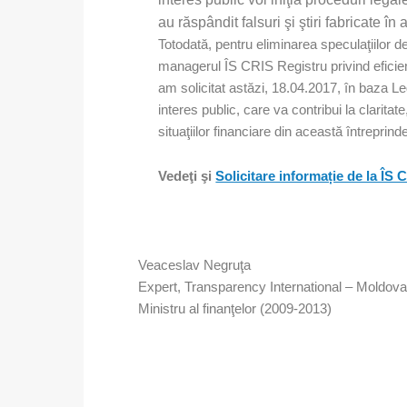
au răspândit falsuri şi ştiri fabricate î
Totodată, pentru eliminarea speculaţiilor d
managerul ÎS CRIS Registru privind eficien
am solicitat astăzi, 18.04.2017, în baza Le
interes public, care va contribui la clarita
situaţiilor financiare din această întreprind
Vedeţi şi
Solicitare informație de la ÎS 
Veaceslav Negruţa
Expert, Transparency International – Moldova
Ministru al finanţelor (2009-2013)