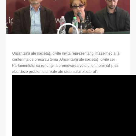
Organizaţii ale societăţii civile invită reprezentanţii mass-media la
conferinţa de presă cu tema „Organizații ale societății civile cer
Parlamentului să renunțe la promovarea votului uninominal și să
abordeze problemele reale ale sistemului electoral”.