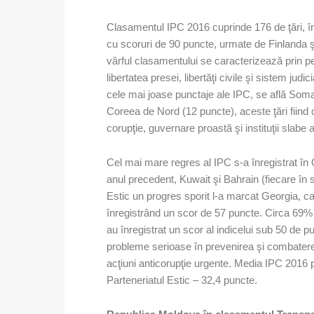
Clasamentul IPC 2016 cuprinde 176 de ţări, 
cu scoruri de 90 puncte, urmate de Finlanda şi
vârful clasamentului se caracterizează prin 
libertatea presei, libertăţi civile şi sistem ju
cele mai joase punctaje ale IPC, se află Soma
Coreea de Nord (12 puncte), aceste ţări fiind 
corupţie, guvernare proastă şi instituţii slabe a
Cel mai mare regres al IPC s-a înregistrat în
anul precedent, Kuwait şi Bahrain (fiecare în s
Estic un progres sporit l-a marcat Georgia, ca
înregistrând un scor de 57 puncte. Circa 69% 
au înregistrat un scor al indicelui sub 50 de 
probleme serioase în prevenirea şi combatere
acţiuni anticorupţie urgente. Media IPC 2016 p
Parteneriatul Estic – 32,4 puncte.