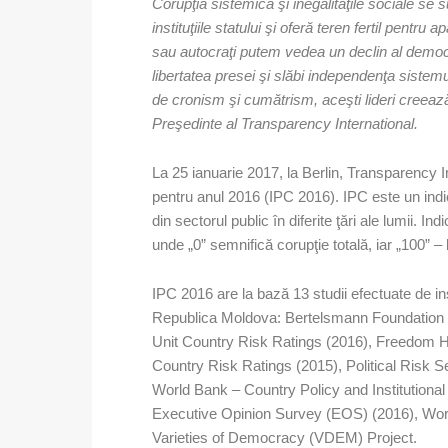
Corupţia sistemică şi inegalităţile sociale se s
instituţiile statului şi oferă teren fertil pentru apa
sau autocraţi putem vedea un declin al democra
libertatea presei şi slăbi independenţa sistemu
de cronism şi cumătrism, aceşti lideri creea
Preşedinte al Transparency International.
La 25 ianuarie 2017, la Berlin, Transparency In
pentru anul 2016 (IPC 2016). IPC este un indic
din sectorul public în diferite ţări ale lumii. I
unde „0” semnifică corupţie totală, iar „100” – 
IPC 2016 are la bază 13 studii efectuate de insti
Republica Moldova: Bertelsmann Foundation T
Unit Country Risk Ratings (2016), Freedom Ho
Country Risk Ratings (2015), Political Risk S
World Bank – Country Policy and Institutio
Executive Opinion Survey (EOS) (2016), Worl
Varieties of Democracy (VDEM) Project.