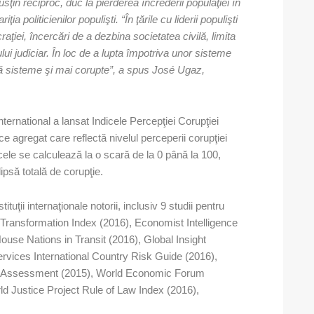
usţin reciproc, duc la pierderea încrederii populaţiei în
riţia politicienilor populişti. “În ţările cu liderii populişti
ţiei, încercări de a dezbina societatea civilă, limita
lui judiciar. În loc de a lupta împotriva unor sisteme
ză sisteme şi mai corupte”, a spus José Ugaz,
ternational a lansat Indicele Percepţiei Corupţiei
e agregat care reflectă nivelul perceperii corupţiei
ndicele se calculează la o scară de la 0 până la 100,
lipsă totală de corupţie.
tuţii internaţionale notorii, inclusiv 9 studii pentru
ransformation Index (2016), Economist Intelligence
use Nations in Transit (2016), Global Insight
ervices International Country Risk Guide (2016),
nal Assessment (2015), World Economic Forum
d Justice Project Rule of Law Index (2016),