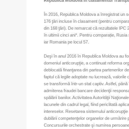
Republica Moldova în clasamentul Transpa
În 2016, Republica Moldova a înregistrat un sc
176 ţări incluse în clasament (pentru comparaţ
din 168 ţări). De remarcat că rezultatele IP
în ultimii cinci ani*. Pentru comparație, Rusia
iar Romania pe locul 57.
Deşi în anul 2016 în Republica Moldova au fost
domeniul anticorupţie, a continuat reforma org
deblocată finanţarea din partea partenerilor 
faptul că legile adoptate nu lucrează, valori
se transformă într-un stat captiv. Astfel, până
admiterea fraudei bancare decidenţii responsa
spălării banilor. Activitatea Autorităţii Naţiona
lacunele din cadrul legal, fiind periclitată aplicar
intereselor. Resetarea sistemului anticorupţi
dublării competenţelor organelor de urmărire p
Concursurile orchestrate şi numirea persoanelo