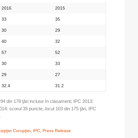
2016
2015
33
35
30
29
40
32
57
52
30
33
29
27
32.4
31.2
l 94 din 178 ţări incluse în clasament; IPC 2013:
014: scorul 35 puncte, locul 103 din 175 ţări, IPC
.
cepţiei Corupţiei
,
IPC
,
Press Release