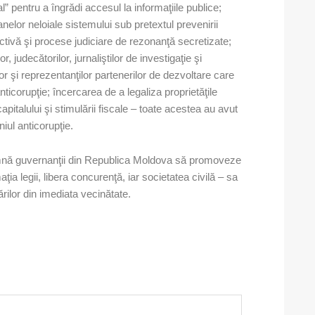
 pentru a îngrădi accesul la informaţiile publice;
anelor neloiale sistemului sub pretextul prevenirii
lectivă şi procese judiciare de rezonanţă secretizate;
r, judecătorilor, jurnaliştilor de investigaţie şi
ilor şi reprezentanţilor partenerilor de dezvoltare care
nticorupţie; încercarea de a legaliza proprietăţile
apitalului şi stimulării fiscale – toate acestea au avut
iul anticorupţie.
mnă guvernanţii din Republica Moldova să promoveze
a legii, libera concurenţă, iar societatea civilă – sa
ilor din imediata vecinătate.