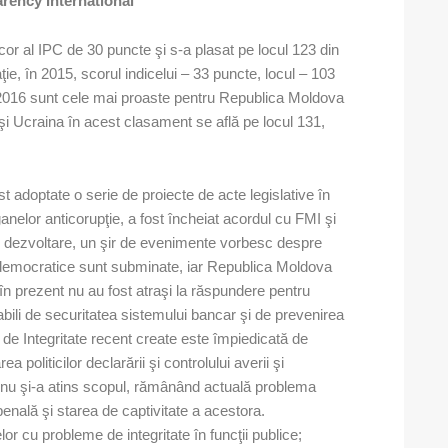
rency International
or al IPC de 30 puncte şi s-a plasat pe locul 123 din
ie, în 2015, scorul indicelui – 33 puncte, locul – 103
C 2016 sunt cele mai proaste pentru Republica Moldova
 şi Ucraina în acest clasament se află pe locul 131,
 adoptate o serie de proiecte de acte legislative în
anelor anticorupţie, a fost încheiat acordul cu FMI şi
de dezvoltare, un şir de evenimente vorbesc despre
le democratice sunt subminate, iar Republica Moldova
 în prezent nu au fost atraşi la răspundere pentru
bili de securitatea sistemului bancar şi de prevenirea
le de Integritate recent create este împiedicată de
ea politicilor declarării şi controlului averii şi
e nu şi-a atins scopul, rămânând actuală problema
enală şi starea de captivitate a acestora.
r cu probleme de integritate în funcţii publice;