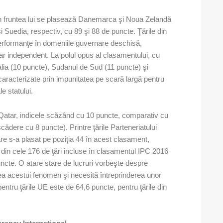
în fruntea lui se plasează Danemarca şi Noua Zelandă
 Suedia, respectiv, cu 89 şi 88 de puncte. Ţările din
performanţe în domeniile guvernare deschisă,
diciar independent. La polul opus al clasamentului, cu
lia (10 puncte), Sudanul de Sud (11 puncte) şi
caracterizate prin impunitatea pe scară largă pentru
le statului.
 Qatar, indicele scăzând cu 10 puncte, comparativ cu
cădere cu 8 puncte). Printre ţările Parteneriatului
re s-a plasat pe poziţia 44 în acest clasament,
din cele 176 de ţări incluse în clasamentul IPC 2016
puncte. O atare stare de lucruri vorbeşte despre
a acestui fenomen şi necesită întreprinderea unor
entru ţările UE este de 64,6 puncte, pentru ţările din