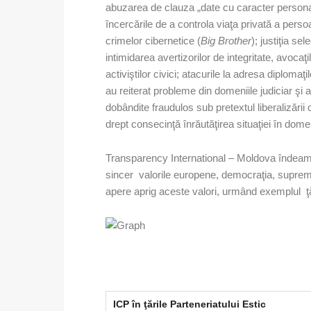
abuzarea de clauza „date cu caracter personal”
încercările de a controla viaţa privată a perso
crimelor cibernetice (
Big Brother
); justiţia se
intimidarea avertizorilor de integritate, avocaţilo
activiştilor civici; atacurile la adresa diplomaţ
au reiterat probleme din domeniile judiciar şi a
dobândite fraudulos sub pretextul liberalizării c
drept consecinţă înrăutăţirea situaţiei în domen
Transparency International – Moldova îndea
sincer valorile europene, democraţia, supremaţi
apere aprig aceste valori, urmând exemplul ţăr
ICP
î
n
ţă
rile Parteneriatului Estic