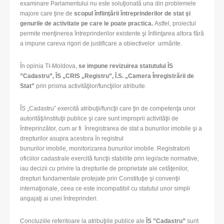
examinare Parlamentului nu este soluţionată una din problemele
majore care ţine de
scopul înfiinţării întreprinderilor de stat şi
genurile de activitate pe care le poate practica.
Astfel, proiectul
permite menţinerea întreprinderilor existente şi înfiinţarea altora fără
a impune careva rigori de justificare a obiectivelor urmărite.
În opinia TI-Moldova,
se impune revizuirea statutului
ÎS
”Cadastru”,
ÎS „CRIS „Registru”
,
Î.S. „Camera Înregistrării de
Stat”
prin prisma activităţilor/funcţiilor atribuite.
ÎS „Cadastru” exercită atribuţii/funcţii care ţin de competenţa unor
autorităţi/instituţii publice şi care sunt improprii activităţii de
întreprinzător, cum ar fi înregistrarea de stat a bunurilor imobile şi a
drepturilor asupra acestora în registrul
bunurilor imobile, monitorizarea bunurilor imobile. Registratorii
oficiilor cadastrale exercită funcţii stabilite prin legi/acte normative,
iau decizii cu privire la drepturile de proprietate ale cetăţenilor,
drepturi fundamentale protejate prin Constituţie şi convenţii
internaţionale, ceea ce este incompatibil cu statutul unor simpli
angajaţi ai unei întreprinderi.
Concluziile referitoare la atribuţiile publice ale
ÎS ”Cadastru”
sunt