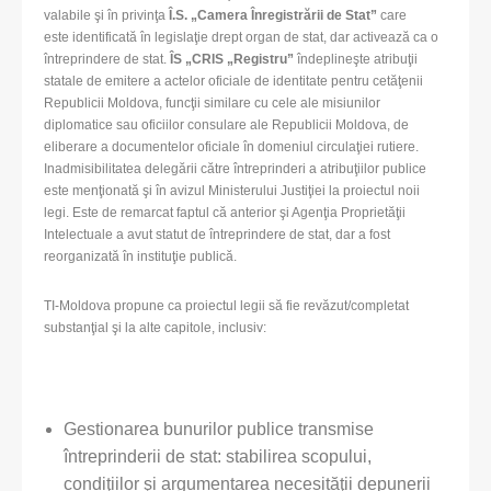
valabile şi în privinţa
Î.S. „Camera Înregistrării de Stat”
care
este
identificată în legislaţie drept organ de stat, dar activează ca o
întreprindere de stat.
ÎS „CRIS „Registru”
îndeplineşte atribuţii
statale de emitere a actelor oficiale de identitate pentru cetăţenii
Republicii Moldova, funcţii similare cu cele ale misiunilor
diplomatice sau oficiilor consulare ale Republicii Moldova, de
eliberare a documentelor oficiale în domeniul circulaţiei rutiere.
Inadmisibilitatea delegării către întreprinderi a atribuţiilor publice
este menţionată şi în avizul Ministerului Justiţiei la proiectul noii
legi. Este de remarcat faptul că anterior şi Agenţia Proprietăţii
Intelectuale a avut statut de întreprindere de stat, dar a fost
reorganizată în instituţie publică.
TI-Moldova propune ca proiectul legii să fie revăzut/completat
substanţial şi la alte capitole, inclusiv:
Gestionarea bunurilor publice transmise
întreprinderii de stat: stabilirea scopului,
condiţiilor şi argumentarea necesităţii depunerii