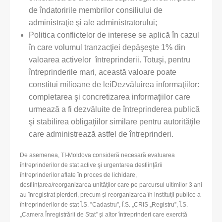
de îndatoririle membrilor consiliului de
administraţie şi ale administratorului;
Politica conflictelor de interese se aplică în cazul
în care volumul tranzacţiei depăşeşte 1% din
valoarea activelor întreprinderii. Totuşi, pentru
întreprinderile mari, această valoare poate
constitui milioane de leiDezvăluirea informaţiilor:
completarea şi concretizarea informaţiilor care
urmează a fi dezvăluite de întreprinderea publică
şi stabilirea obligaţiilor similare pentru autorităţile
care administrează astfel de întreprinderi.
De asemenea, TI-Moldova consideră necesară evaluarea
întreprinderilor de stat active şi urgentarea desfiinţării
întreprinderilor aflate în proces de lichidare,
desfiinţarea/reorganizarea unităţilor care pe parcursul ultimilor 3 ani
au înregistrat pierderi, precum şi reorganizarea în instituţii publice a
întreprinderilor de stat Î.S. ”Cadastru”, Î.S. „CRIS „Registru”, Î.S.
„Camera Înregistrării de Stat” şi altor întreprinderi care exercită