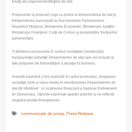
funcţii ale organelor/instituţiilor de stat.
Propunerile la proiectul Legii cu privire la întreprinderea de stat şi
întreprinderea municipală au fost transmise Parlamentului
Republicii Moldova, Ministerului Economiei, Ministerului Justiţiei,
Ministerului Finanţelor, Curţii de Conturi şi preşedinţilor fracţiunilor
parlamentare.
TI-Moldova va prezenta în curând rezultatele monitorizării
transparenţei activităţii întreprinderilor de stat care vor include şi
alte propuneri de îmbunătăţire a situaţiei în domeniu.
Această expertiză a fost realizată în cadrul proiectului „Angajarea
societăţii civile şi mass-media în monitorizarea întreprinderilor de
stat din Moldova” cu susţinerea financiară a National Endowment
for Democracy. Opiniile exprimate aparţin autorilor şi nu reflectă
neapărat poziţia finanţatorului.
communicate de presa
,
Press Release