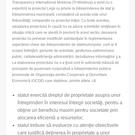
Transparency International Moldova (TI-Moldova) a venit cu o
expertiză la proiectul Legii cu privire la întreprinderea de stat şi
întreprinderea municipală, constatând că acesta este unul
îmbunătăţit, comparativ cu proiectul iniţial. Cu toate acestea,
adoptarea proiectului în cauză nu va aduce schimbări simţitoare în
situaţia critică care se atestă în prezent în acest sector, deoarece
proiectul nu prevede modificări substanţiale în reglementarea
aspectelor-cheie ale întreprinderilor de stat/municipale, cum ar fi:
scopul înfiinţării, genurile de activitate, gestiunea patrimoniului
public, calitatea/eficienţa administrării, dezvăluirea informaţiilor ş.a.
La elaborarea proiectului nu s-a ţinut cont în suficientă măsură de
principiile de guvernare corporativă a întreprinderilor publice
promovate de Organizaţia pentru Cooperare şi Dezvoltare
Economică (OCDE) care stabilesc, printre altele, că:
statul exercită dreptul de proprietate asupra unor
întreprinderi în interesul întregii societăţi, pentru a
obţine un beneficiu maxim pentru societate prin
alocarea eficientă a resurselor;
statul trebuie să evalueze cu atenţie obiectivele
care justifică deţinerea în proprietate a unor