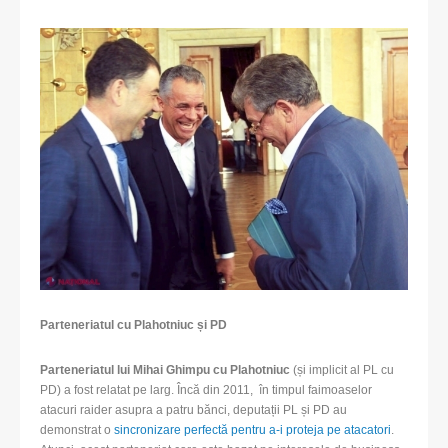
Parteneriatul cu Plahotniuc și PD
Parteneriatul lui Mihai Ghimpu cu Plahotniuc
(și implicit al PL cu
PD) a fost relatat pe larg. Încă din 2011, în timpul faimoaselor
atacuri raider asupra a patru bănci, deputații PL și PD au
demonstrat o
sincronizare perfectă pentru a-i proteja pe atacatori
.