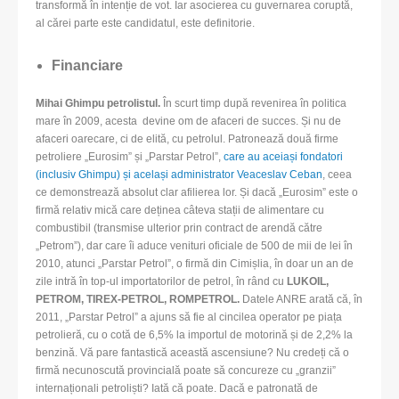
transformă în intenție de vot. Iar asocierea cu guvernarea coruptă,
al cărei parte este candidatul, este definitorie.
Financiare
Mihai Ghimpu petrolistul.
În scurt timp după revenirea în politica
mare în 2009, acesta devine om de afaceri de succes. Și nu de
afaceri oarecare, ci de elită, cu petrolul. Patronează două firme
petroliere „Eurosim” și „Parstar Petrol”,
care au aceiași fondatori
(inclusiv Ghimpu) și același administrator Veaceslav Ceban
, ceea
ce demonstrează absolut clar afilierea lor. Și dacă „Eurosim” este o
firmă relativ mică care deținea câteva stații de alimentare cu
combustibil (transmise ulterior prin contract de arendă către
„Petrom”), dar care îi aduce venituri oficiale de 500 de mii de lei în
2010, atunci „Parstar Petrol”, o firmă din Cimișlia, în doar un an de
zile intră în top-ul importatorilor de petrol, în rând cu
LUKOIL,
PETROM, TIREX-PETROL, ROMPETROL
.
Datele ANRE arată că, în
2011, „Parstar Petrol” a ajuns să fie al cincilea operator pe piața
petrolieră, cu o cotă de 6,5% la importul de motorină și de 2,2% la
benzină. Vă pare fantastică această ascensiune? Nu credeți că o
firmă necunoscută provincială poate să concureze cu „granzii”
internaționali petroliști? Iată că poate. Dacă e patronată de