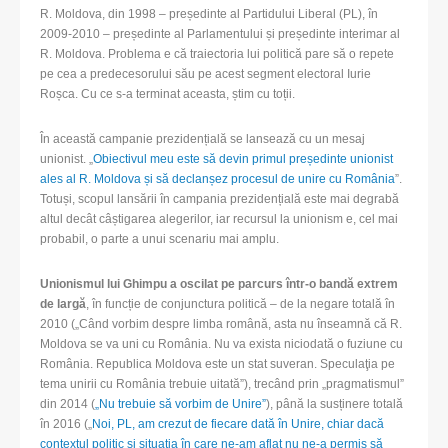
R. Moldova, din 1998 – președinte al Partidului Liberal (PL), în
2009-2010 – președinte al Parlamentului și președinte interimar al
R. Moldova. Problema e că traiectoria lui politică pare să o repete
pe cea a predecesorului său pe acest segment electoral Iurie
Roșca. Cu ce s-a terminat aceasta, știm cu toții.
În această campanie prezidențială se lansează cu un mesaj
unionist. „
Obiectivul meu este să devin primul președinte unionist
ales al R. Moldova și să declanșez procesul de unire cu România
”.
Totuși, scopul lansării în campania prezidențială este mai degrabă
altul decât câștigarea alegerilor, iar recursul la unionism e, cel mai
probabil, o parte a unui scenariu mai amplu.
Unionismul lui Ghimpu a oscilat pe parcurs într-o bandă extrem
de largă
, în funcție de conjunctura politică – de la negare totală în
2010 („Când vorbim despre limba română, asta nu înseamnă că R.
Moldova se va uni cu România. Nu va exista niciodată o fuziune cu
România. Republica Moldova este un stat suveran. Speculaţia pe
tema unirii cu România trebuie uitată”), trecând prin „pragmatismul”
din 2014 (
„
Nu trebuie să vorbim de Unire”
), până la susținere totală
în 2016 („
Noi, PL, am crezut de fiecare dată în Unire, chiar dacă
contextul politic și situația în care ne-am aflat nu ne-a permis să