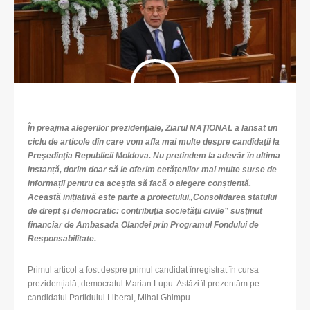
În preajma alegerilor prezidențiale, Ziarul NAȚIONAL a lansat un
ciclu de articole din care vom afla mai multe despre candidaţii la
Preşedinţia Republicii Moldova. Nu pretindem la adevăr în ultima
instanță, dorim doar să le oferim cetățenilor mai multe surse de
informații pentru ca aceștia să facă o alegere conștientă.
Această inițiativă este parte a proiectului„Consolidarea statului
de drept şi democratic: contribuţia societăţii civile” susţinut
financiar de Ambasada Olandei prin Programul Fondului de
Responsabilitate.
Primul articol a fost despre primul candidat înregistrat în cursa
prezidențială, democratul Marian Lupu. Astăzi îl prezentăm pe
candidatul Partidului Liberal, Mihai Ghimpu.