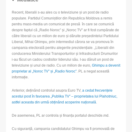
Recent, liberalii s-au ales cu o televiziune și un post de radio
populare. Partidul Comuniștilor din Republica Moldova a remis
pentru mass-media un comunicat de presă în care se comunică
despre faptul că „Radio Noroc” și „Noroc TV” ar fi fost cumpărate de
către liberali cu un milion de euro și dăruite președintelui Partidului
Liberal, Mihai Ghimpu, prin intermediul cărora se va promova în
campania electorală pentru alegerile prezidențiale. „Liberalii din
conducerea Ministerului Transporturilor și Infrastructurii Drumurilor
i-au făcut un cadou costisitor liderului său. I-au dăruit un post de
televiziune și unul de radio. Cu un milion de euro,
Ghimpu a devenit
proprietar al „Noroc TV” și „Radio Noroc”
. PL a negat această
informație.
Anterior, deținând controlul asupra Euro TV,
a cedat frecvențele
acestui post în favoarea „Publika TV” – proprietatea lui Plahotniuc,
astfel aceasta din urmă obținând acoperire națională
.
De asemenea, PL ar controla și finanța portalul deschide.md.
Cu siguranță, campania candidatului Ghimpu va fi promovată de