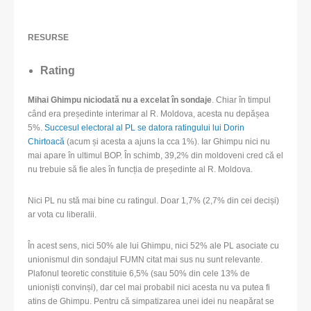
RESURSE
Rating
Mihai Ghimpu niciodată nu a excelat în sondaje
. Chiar în timpul
când era președinte interimar al R. Moldova, acesta nu depășea
5%.
Succesul electoral al PL se datora ratingului lui Dorin
Chirtoacă
(acum și acesta a ajuns la cca 1%). Iar Ghimpu nici nu
mai apare în ultimul BOP. În schimb, 39,2% din moldoveni cred că el
nu trebuie să fie ales în funcția de președinte al R. Moldova.
Nici PL nu stă mai bine cu ratingul. Doar 1,7% (2,7% din cei deciși)
ar vota cu liberalii.
În acest sens, nici 50% ale lui Ghimpu, nici 52% ale PL asociate cu
unionismul din sondajul FUMN citat mai sus nu sunt relevante.
Plafonul teoretic constituie 6,5% (sau 50% din cele 13% de
unioniști convinși), dar cel mai probabil nici acesta nu va putea fi
atins de Ghimpu. Pentru că simpatizarea unei idei nu neapărat se