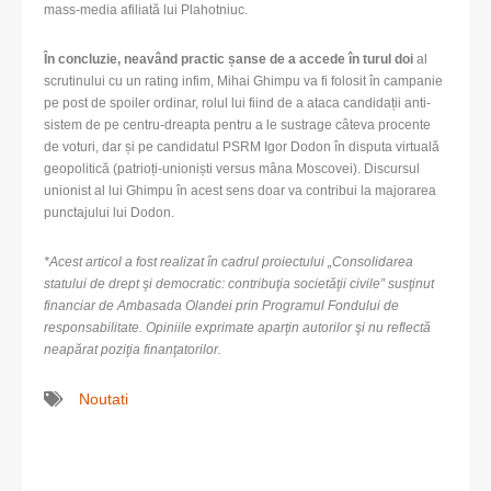
mass-media afiliată lui Plahotniuc.
În concluzie, neavând practic șanse de a accede în turul doi
al
scrutinului cu un rating infim, Mihai Ghimpu va fi folosit în campanie
pe post de spoiler ordinar, rolul lui fiind de a ataca candidații anti-
sistem de pe centru-dreapta pentru a le sustrage câteva procente
de voturi, dar și pe candidatul PSRM Igor Dodon în disputa virtuală
geopolitică (patrioți-unioniști versus mâna Moscovei). Discursul
unionist al lui Ghimpu în acest sens doar va contribui la majorarea
punctajului lui Dodon.
*Acest articol a fost realizat în cadrul proiectului „Consolidarea
statului de drept şi democratic: contribuţia societăţii civile” susţinut
financiar de Ambasada Olandei prin Programul Fondului de
responsabilitate. Opiniile exprimate aparţin autorilor şi nu reflectă
neapărat poziţia finanţatorilor.
Noutati