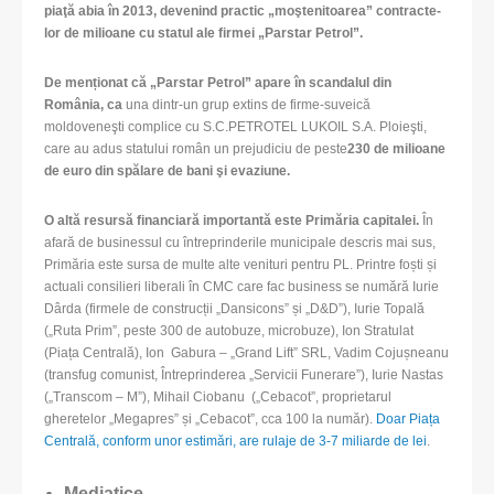
piaţă abia în 2013, deve­nind prac­tic „moş­te­ni­toa­rea” con­trac­te­
lor de mili­oane cu sta­tul ale firmei „Par­star Petrol”.
De menționat că „Par­star Petrol” apare în scandalul din
România, ca
una dintr-un grup extins de firme-suveică
moldoveneşti complice cu S.C.PETROTEL LUKOIL S.A. Ploieşti,
care au adus statului român un prejudiciu de peste
230 de milioane
de euro din spălare de bani şi evaziune
.
O altă resursă financiară importantă este Primăria capitalei.
În
afară de businessul cu întreprinderile municipale descris mai sus,
Primăria este sursa de multe alte venituri pentru PL. Printre foști și
actuali consilieri liberali în CMC care fac business se numără Iurie
Dârda (firmele de construcții „Dansicons” și „D&D”), Iurie Topală
(„Ruta Prim”, peste 300 de autobuze, microbuze), Ion Stratulat
(Piața Centrală), Ion Gabura – „Grand Lift” SRL, Vadim Cojușneanu
(transfug comunist, Întreprinderea „Servicii Funerare”), Iurie Nastas
(„Transcom – M”), Mihail Ciobanu („Cebacot”, proprietarul
gheretelor „Меgapres” și „Cebacot”, cca 100 la număr).
Doar Piața
Centrală, conform unor estimări, are rulaje de 3-7 miliarde de lei
.
Mediatice