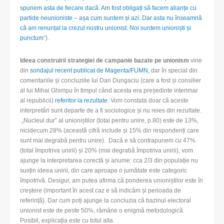
spunem asta de fiecare dacă. Am fost obligați să facem alianțe cu
partide neunioniste – așa cum suntem și azi. Dar asta nu înseamnă
că am renunțat la crezul nostru unionist. Noi suntem unioniști și
punctum
”).
Ideea construirii strategiei de campanie bazate pe unionism
vine
din
sondajul recent publicat de Magenta/FUMN
, dar în special din
comentariile și concluziile lui Dan Dungaciu (care a fost și consilier
al lui Mihai Ghimpu în timpul când acesta era președinte interimar
al republicii)
referitor la rezultate
. Vom constata doar că aceste
interpretări sunt departe de a fi sociologice și nu reies din rezultate.
„Nucleul dur” al unioniștilor (total pentru unire, p.80) este de 13%,
nicidecum 28% (această cifră include și 15% din respondenți care
sunt mai degrabă pentru unire). Dacă e să contrapunem cu 47%
(total împotriva unirii) și 20% (mai degrabă împotriva unirii), vom
ajunge la interpretarea corectă și anume: cca 2/3 din populație nu
susțin ideea unirii, din care aproape o jumătate este categoric
împotrivă. Desigur, am putea afirma că ponderea unioniștilor este în
creștere (important în acest caz e să indicăm și perioada de
referință). Dar cum poți ajunge la concluzia că bazinul electoral
unionist este de peste 50%, rămâne o enigmă metodologică.
Posibil, explicația este cu totul alta.