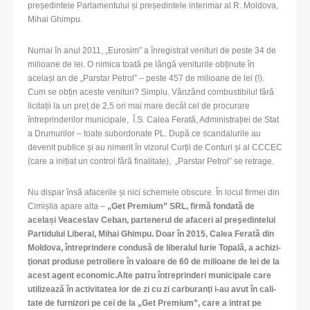
președintele Parlamentului și președintele interimar al R. Moldova,
Mihai Ghimpu.
Numai în anul 2011, „Eurosim” a înregistrat venituri de peste 34 de
milioane de lei. O nimica toată pe lângă veniturile obținute în
același an de „Parstar Petrol” – peste 457 de milioane de lei (!).
Cum se obțin aceste venituri? Simplu. Vânzând combustibilul fără
licitații la un preț de 2,5 ori mai mare decât cel de procurare
întreprinderilor municipale, Î.S. Calea Ferată, Administrației de Stat
a Drumurilor – toate subordonate PL. După ce scandalurile au
devenit publice și au nimerit în vizorul Curții de Conturi și al CCCEC
(care a inițiat un control fără finalitate), „Parstar Petrol” se retrage.
Nu dispar însă afacerile și nici schemele obscure. În locul firmei din
Cimișlia apare alta –
„Get Pre­mium” SRL, firmă fon­dată de
același Vea­ce­slav Ceban, par­te­ne­rul de afa­ceri al preşe­din­te­lui
Par­ti­du­lui Libe­ral, Mihai Ghimpu.
Doar în 2015, Calea Ferată din
Mol­dova, între­prin­dere con­dusă de libe­ra­lul Iurie Topală, a achi­zi­
ţio­nat pro­duse petro­li­ere în valoare de 60 de mili­oane de lei de la
acest agent eco­no­mic.
Alte patru între­prin­deri muni­ci­pale care
uti­li­zează în acti­vi­ta­tea lor de zi cu zi car­bu­ranţi i-au avut în cali­
tate de fur­ni­zori pe cei de la „Get Pre­mium”, care a intrat pe