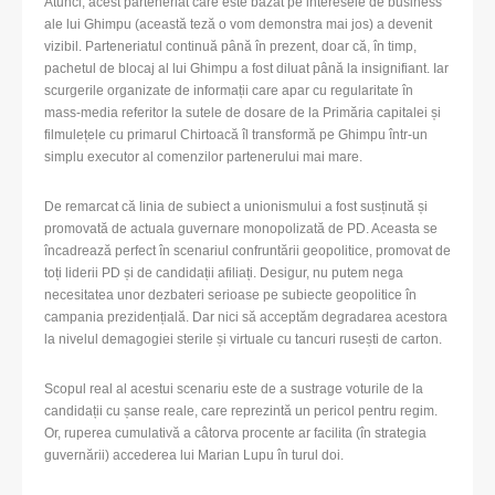
Atunci, acest parteneriat care este bazat pe interesele de business
ale lui Ghimpu (această teză o vom demonstra mai jos) a devenit
vizibil. Parteneriatul continuă până în prezent, doar că, în timp,
pachetul de blocaj al lui Ghimpu a fost diluat până la insignifiant. Iar
scurgerile organizate de informații care apar cu regularitate în
mass-media referitor la sutele de dosare de la Primăria capitalei și
filmulețele cu primarul Chirtoacă îl transformă pe Ghimpu într-un
simplu executor al comenzilor partenerului mai mare.
De remarcat că linia de subiect a unionismului a fost susținută și
promovată de actuala guvernare monopolizată de PD. Aceasta se
încadrează perfect în scenariul confruntării geopolitice, promovat de
toți liderii PD și de candidații afiliați. Desigur, nu putem nega
necesitatea unor dezbateri serioase pe subiecte geopolitice în
campania prezidențială. Dar nici să acceptăm degradarea acestora
la nivelul demagogiei sterile și virtuale cu tancuri rusești de carton.
Scopul real al acestui scenariu este de a sustrage voturile de la
candidații cu șanse reale, care reprezintă un pericol pentru regim.
Or, ruperea cumulativă a câtorva procente ar facilita (în strategia
guvernării) accederea lui Marian Lupu în turul doi.