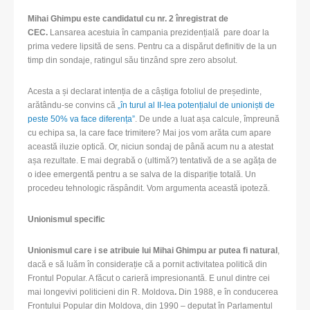
Mihai Ghimpu este candidatul cu nr. 2 înregistrat de
CEC.
Lansarea acestuia în campania prezidențială pare doar la
prima vedere lipsită de sens. Pentru ca a dispărut definitiv de la un
timp din sondaje, ratingul său tinzând spre zero absolut.
Acesta a și declarat intenția de a câștiga fotoliul de președinte,
arătându-se convins că
„în turul al II-lea potențialul de unioniști de
peste 50% va face diferența”
. De unde a luat așa calcule, împreună
cu echipa sa, la care face trimitere? Mai jos vom arăta cum apare
această iluzie optică. Or, niciun sondaj de până acum nu a atestat
așa rezultate. E mai degrabă o (ultimă?) tentativă de a se agăța de
o idee emergentă pentru a se salva de la dispariție totală. Un
procedeu tehnologic răspândit. Vom argumenta această ipoteză.
Unionismul specific
Unionismul care i se atribuie lui Mihai Ghimpu ar putea fi natural
,
dacă e să luăm în considerație că a pornit activitatea politică din
Frontul Popular. A făcut o carieră impresionantă. E unul dintre cei
mai longevivi politicieni din R. Moldova
.
Din 1988, e în conducerea
Frontului Popular din Moldova, din 1990 – deputat în Parlamentul