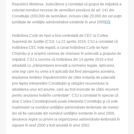
Republicii Moldova. Judecătorul a constatat că grupul de iniţiativă a
colectat numărul necesar de semnături prevăzut de art. 141 din
Constituţie (200,000 de semnături, inclusiv câte 20,000 din cel puţin
jumătate de unităţile administrative existente în anul 2000
[1]
).
Hotărârea Curții de Apel a fost contestată de CEC la Curtea
Supremă de Justiție (CSJ). La 22 aprilie 2016, CSJ a constatat că
hotărârea CEC este legală, a casat hotărârea Curții de Apel
Chișinău și a respins cererea de chemare în judecată a grupului de
iniţiativă. CSJ a conchis că hotărârea din 14 aprilie 2016 a fost
adoptată cu „interpretarea eronată a normelor legale, aplicarea
unei legi care nu urma a fi aplicată dat fiind abrogarea acesteia,
depășirea limitelor împuternicirilor de către instanța de judecată
prin faptul interpretării Constituției şi obligării recurentului la
adoptarea unui act anume, care au fost invocate de către recurent
pentru anularea hotărîrii contestate”. CSJ a constatat în special că
doar Curtea Constituţională poate interpreta Constituţia şi că este
inadmisibil ca numărul unităţilor administrativ-teritoriale de nivelul
doi să fie calculate din numărul unităţilor existente în anul 2000,
deoarece legea cu privire la organizarea administrativ-teritorială în
vigoare în anul 2000 a fost anulată în anul 2002.