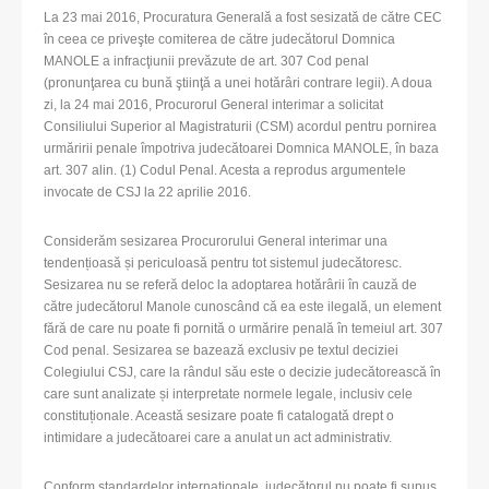
La 23 mai 2016, Procuratura Generală a fost sesizată de către CEC
în ceea ce priveşte comiterea de către judecătorul Domnica
MANOLE a infracţiunii prevăzute de art. 307 Cod penal
(pronunţarea cu bună ştiinţă a unei hotărâri contrare legii). A doua
zi, la 24 mai 2016, Procurorul General interimar a solicitat
Consiliului Superior al Magistraturii (CSM) acordul pentru pornirea
urmăririi penale împotriva judecătoarei Domnica MANOLE, în baza
art. 307 alin. (1) Codul Penal. Acesta a reprodus argumentele
invocate de CSJ la 22 aprilie 2016.
Considerăm sesizarea Procurorului General interimar una
tendențioasă și periculoasă pentru tot sistemul judecătoresc.
Sesizarea nu se referă deloc la adoptarea hotărârii în cauză de
către judecătorul Manole cunoscând că ea este ilegală, un element
fără de care nu poate fi pornită o urmărire penală în temeiul art. 307
Cod penal. Sesizarea se bazează exclusiv pe textul deciziei
Colegiului CSJ, care la rândul său este o decizie judecătorească în
care sunt analizate și interpretate normele legale, inclusiv cele
constituționale. Această sesizare poate fi catalogată drept o
intimidare a judecătoarei care a anulat un act administrativ.
Conform standardelor internaționale, judecătorul nu poate fi supus