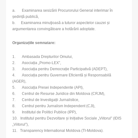
a. Examinarea sesizării Procurorului General interimar în
ședință publică,
b. Examinarea minuţioasă a tuturor aspectelor cauzei și
argumentarea convingătoare a hotărârii adoptate.
Organizațiile semnatare:
1. Ambasada Drepturilor Omului,
2. Asociația „Promo-LEX”,
3. Asociația pentru Democrație Participativă (ADEPT),
4. Asociația pentru Guvernare Eficientă și Responsabilă
(AGER),
5. Asociația Presei Independente (API),
6. Centrul de Resurse Juridice din Moldova (CRJM),
7. Centrul de Investigații Jurnalistice,
8. Centrul pentru Jurnalism Independent (CJI),
9. Institutul de Politici Publice (IPP),
10. Institutul pentru Dezvoltare și Inițiative Sociale „Viitorul” (IDIS
„Viitorul”),
11. Transparency International Moldova (TI-Moldova).