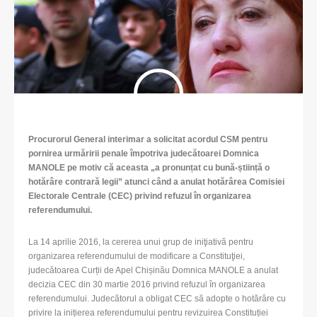
Procurorul General interimar a solicitat acordul CSM pentru
pornirea urmăririi penale împotriva judecătoarei Domnica
MANOLE pe motiv că aceasta „a pronunțat cu bună-știință o
hotărâre contrară legii” atunci când a anulat hotărârea Comisiei
Electorale Centrale (CEC) privind refuzul în organizarea
referendumului.
La 14 aprilie 2016, la cererea unui grup de iniţiativă pentru
organizarea referendumului de modificare a Constituţiei,
judecătoarea Curții de Apel Chișinău Domnica MANOLE a anulat
decizia CEC din 30 martie 2016 privind refuzul în organizarea
referendumului. Judecătorul a obligat CEC să adopte o hotărâre cu
privire la inițierea referendumului pentru revizuirea Constituției