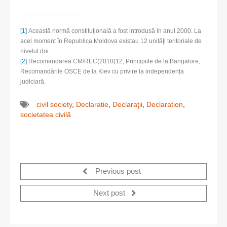
[1]
Această normă constituţională a fost introdusă în anul 2000. La
acel moment în Republica Moldova existau 12 unităţi teritoriale de
nivelul doi.
[2]
Recomandarea CM/REC(2010)12, Principiile de la Bangalore,
Recomandările OSCE de la Kiev cu privire la independența
judiciară.
civil society
,
Declaratie
,
Declaraţii
,
Declaration
,
societatea civilă
Previous post
Next post