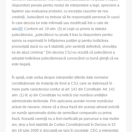
răspunderii penale pentru modul de interpretare a legii, apreciere a
faptelor sau evaluarea probelor, cu excepția cazurilor de rea-
credință. Judecătorii nu trebuie să fie responsabili personal în cazul
în care decizia lor este infirmată sau modificată într-o cale de
atac
[2]
. Conform art. 19 alin. (3) al Legii cu privire la statutul
judecătorului, „judecătorul nu poate fi tras la răspundere pentru
opinia sa exprimată în înfăptuirea justiției şi pentru hotărârea
pronunțată dacă nu va fi stabilită, prin sentință definitivă, vinovăția
lui de abuz criminal.” Din decizia CSJ nu rezultă că judecătorul a
adoptat hotărârea judecătorească cunoscând cu bună ştiinţă că ea
este ilegală.
În speță, este vorba despre interpretări diferite date normelor
constituționale de instanța de fond și CSJ, care se datorează în
mare parte caracterului confuz al art. 141 din Constituție. Art. 141
alin. (1) lit. a) din Constituție nu indică clar numărul unităților
administrativ-teritoriale. Prin aplicarea acestei norme numărului
actual de raioane, reiese că a doua frază din același alineat solicită
un număr aproximativ dublu de semnături comparativ cu prima
frază. Această carenţă nu a fost clarificată pe parcursul a mai multor
ani, deși a fost stabilită de Curtea Constituțională în Decizia nr.10
din 18 iulie 2008 și discutată pe larg în societate. CEC a interpretat