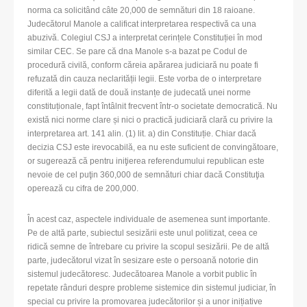
norma ca solicitând câte 20,000 de semnături din 18 raioane.
Judecătorul Manole a calificat interpretarea respectivă ca una
abuzivă. Colegiul CSJ a interpretat cerințele Constituției în mod
similar CEC. Se pare că dna Manole s-a bazat pe Codul de
procedură civilă, conform căreia apărarea judiciară nu poate fi
refuzată din cauza neclarității legii. Este vorba de o interpretare
diferită a legii dată de două instanțe de judecată unei norme
constituționale, fapt întâlnit frecvent într-o societate democratică. Nu
există nici norme clare și nici o practică judiciară clară cu privire la
interpretarea art. 141 alin. (1) lit. a) din Constituție. Chiar dacă
decizia CSJ este irevocabilă, ea nu este suficient de convingătoare,
or sugerează că pentru iniţierea referendumului republican este
nevoie de cel puţin 360,000 de semnături chiar dacă Constituţia
operează cu cifra de 200,000.
În acest caz, aspectele individuale de asemenea sunt importante.
Pe de altă parte, subiectul sesizării este unul politizat, ceea ce
ridică semne de întrebare cu privire la scopul sesizării. Pe de altă
parte, judecătorul vizat în sesizare este o persoană notorie din
sistemul judecătoresc. Judecătoarea Manole a vorbit public în
repetate rânduri despre probleme sistemice din sistemul judiciar, în
special cu privire la promovarea judecătorilor și a unor inițiative