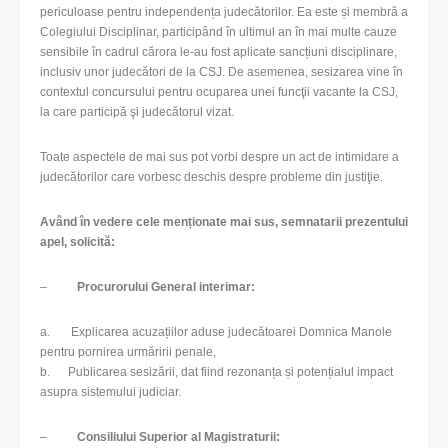
periculoase pentru independența judecătorilor. Ea este și membră a
Colegiului Disciplinar, participând în ultimul an în mai multe cauze
sensibile în cadrul cărora le-au fost aplicate sancțiuni disciplinare,
inclusiv unor judecători de la CSJ. De asemenea, sesizarea vine în
contextul concursului pentru ocuparea unei funcţii vacante la CSJ,
la care participă şi judecătorul vizat.
Toate aspectele de mai sus pot vorbi despre un act de intimidare a
judecătorilor care vorbesc deschis despre probleme din justiţie.
Având în vedere cele menționate mai sus, semnatarii prezentului
apel, solicită:
–
Procurorului General interimar:
a. Explicarea acuzațiilor aduse judecătoarei Domnica Manole
pentru pornirea urmăririi penale,
b. Publicarea sesizării, dat fiind rezonanța și potențialul impact
asupra sistemului judiciar.
–
Consiliului Superior al Magistraturii: