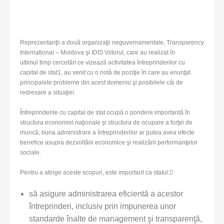
Reprezentanţii a două organizaţii neguvernamentale, Transparency
International – Moldova şi IDIS Viitorul, care au realizat în
ultimul timp cercetări ce vizează activitatea întreprinderilor cu
capital de stat1, au venit cu o notă de poziţie în care au enunţat
principalele probleme din acest domeniu şi posibilele căi de
redresare a situaţiei.
Întreprinderile cu capital de stat ocupă o pondere importantă în
structura economiei naţionale şi structura de ocupare a forţei de
muncă, buna administrare a întreprinderilor ar putea avea efecte
benefice asupra dezvoltării economice şi realizării performanţelor
sociale.
Pentru a atinge aceste scopuri, este important ca statul:
să asigure administrarea eficientă a acestor
întreprinderi, inclusiv prin impunerea unor
standarde înalte de management şi transparenţă,