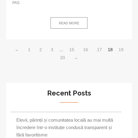
PAS.
READ MORE
←
1
2
3
…
15
16
17
18
19
20
→
Recent Posts
Elevii, părinții și comunitatea locală au mai multă
încredere într-o instituție condusă transparent și
fără favoritisme