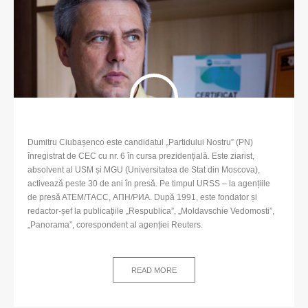
Dumitru Ciubașenco este candidatul „Partidului Nostru” (PN)
înregistrat de CEC cu nr. 6 în cursa prezidențială. Este ziarist,
absolvent al USM și MGU (Universitatea de Stat din Moscova),
activează peste 30 de ani în presă. Pe timpul URSS – la agențiile
de presă ATEM/ТАСС, АПН/РИА. După 1991, este fondator și
redactor-șef la publicațiile „Respublica”, „Moldavschie Vedomosti”,
„Panorama”, corespondent al agenției Reuters.
READ MORE