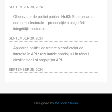
SEPTEMBER 30, 2024
Observator de politici publice Nr.63: Sancționarea
coruperii electorale – precondiție a asigurării
integrității electorale
SEPTEMBER 28, 2024
Aplicarea politicii de tratare a conflictelor de
interese în APL: rezultatele sondajului în rândul
aleşilor locali şi angajaţilor APL
SEPTEMBER 25, 2024
Designed by
WPlook Studio