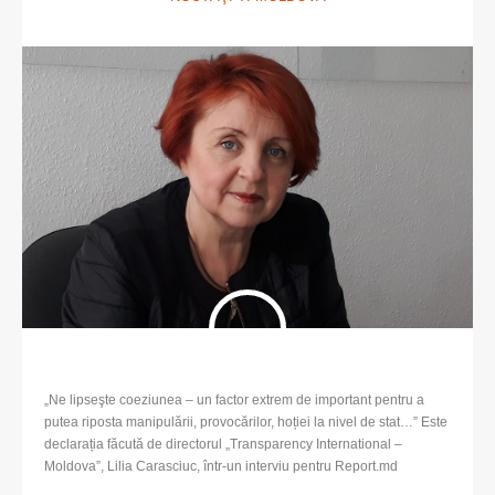
„Ne lipseşte coeziunea – un factor extrem de important pentru a
putea riposta manipulării, provocărilor, hoției la nivel de stat…” Este
declarația făcută de directorul „Transparency International –
Moldova”, Lilia Carasciuc, într-un interviu pentru Report.md